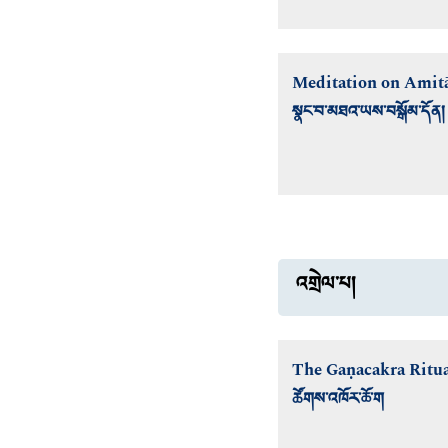
Meditation on Amit
སྣང་བ་མཐའ་ཡས་བསྒོམ་དོན།
འགྲེལ་པ།
The Gaṇacakra Ritua
ཚོགས་འཁོར་ཆོ་ག