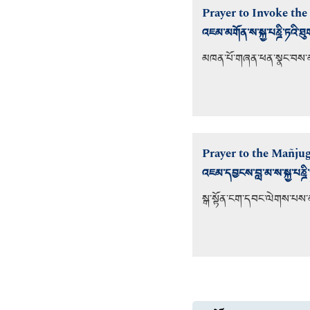
Prayer to Invoke th
འཇམ་མགོན་ས་སྐྱ་པཎྜི་ཏའི་ཐ
མཁན་པོ་གཞན་ཕན་སྣང་བས
Prayer to the Mañju
འཇམ་དབྱངས་བླ་མ་ས་སྐྱ་པཎྜ
སྒ་སྟོན་ངག་དབང་ལེགས་པས