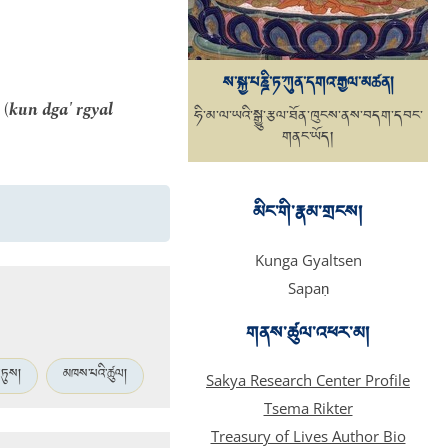
ས་སྐྱ་པཎྜི་ཏ་ཀུན་དགའ་རྒྱལ་མཚན།
 (
kun dga' rgyal
ཧི་མ་ལ་ཡའི་སྒྱུ་རྩལ་ཐོན་ཁུངས་ནས་བདག་དབང་
གནང་ཡོད།
མིང་གི་རྣམ་གྲངས།
Kunga Gyaltsen
Sapaṇ
གནས་ཚུལ་འཕར་མ།
ཏུས།
མཁས་པའི་ཚུལ།
Sakya Research Center Profile
Tsema Rikter
Treasury of Lives Author Bio