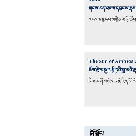
གངས་ཅན་འཇམ་དབྱངས་རྣམ་གསུ
འཇམ་དབྱངས་མཁྱེན་བརྩེ་ཆོས་ཀ
The Sun of Ambrosi
ཆོས་རྗེ་ས་སྐྱ་པཎྜི་ཏའི་བླ་མའི་
དིལ་མགོ་མཁྱེན་བརྩེ་རིན་པོ་
བློ་སྦྱོང་།