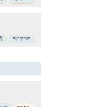
དོ།
ས་སྐྱ་བཀའ་འབུམ།