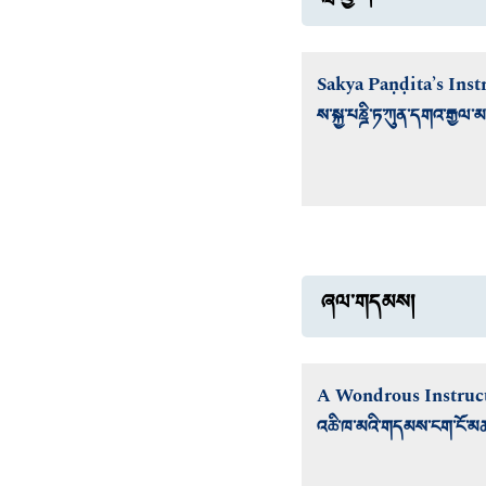
Sakya Paṇḍita’s Ins
ས་སྐྱ་པཎྜི་ཏ་ཀུན་དགའ་རྒྱལ
ཞལ་གདམས།
A Wondrous Instruct
འཆི་ཁ་མའི་གདམས་ངག་ངོ་མ