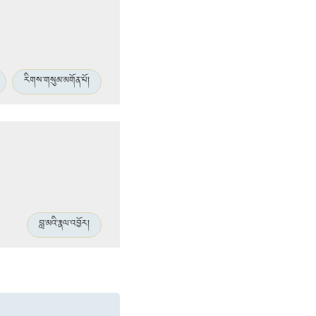
རིགས་གསུམ་མགོན་པོ།
བླ་མའི་རྣལ་འབྱོར།