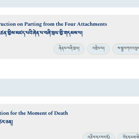
truction on Parting from the Four Attachments
་མཚན་གྱིས་མཛད་པའི་ཞེན་པ་བཞི་བྲལ་གྱི་གདམས་པ།
ཞེན་པ་བཞི་བྲལ།
འགྲེལ་པ།
ས་སྐྱ་བཀའ་འབུ
ion for the Moment of Death
ཚར་ཅན།
འཆི་བ་དང་བར་དོ།
འོད་དཔག་མ