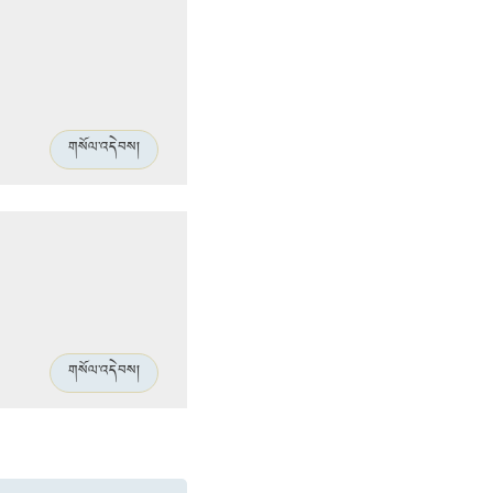
གསོལ་འདེབས།
གསོལ་འདེབས།