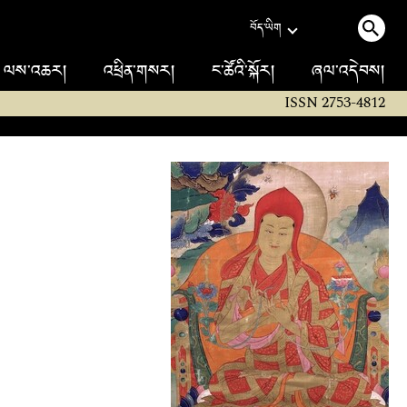
བོད་ཡིག
ལས་འཆར།
འཕྲིན་གསར།
ང་ཚོའི་སྐོར།
ཞལ་འདེབས།
ISSN 2753-4812