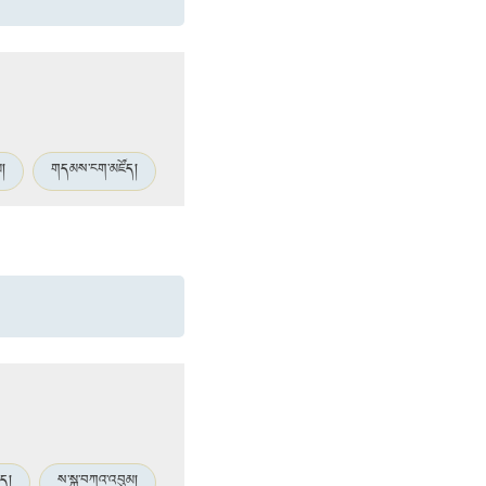
མ།
གདམས་ངག་མཛོད།
ེད།
ས་སྐྱ་བཀའ་འབུམ།