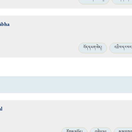
ābha
འོད་དཔག་མེད།
འཆི་བ་དང་བར་
l