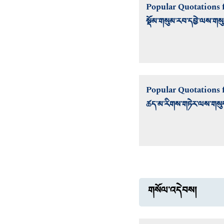
Popular Quotations f
སྡོམ་གསུམ་རབ་དབྱེ་ལས་གསུ
Popular Quotations 
ཚད་མ་རིགས་གཏེར་ལས་གསུང
གསོལ་འདེབས།