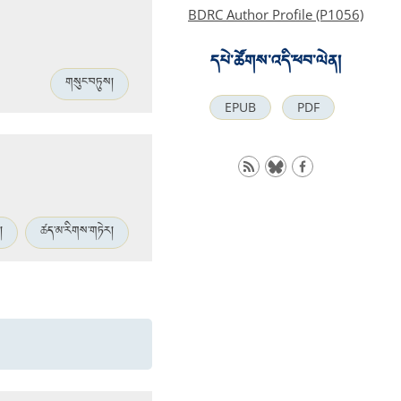
BDRC Author Profile (P1056)
དཔེ་ཚོགས་འདི་ཕབ་ལེན།
གསུང་བཏུས།
EPUB
PDF
།
ཚད་མ་རིགས་གཏེར།