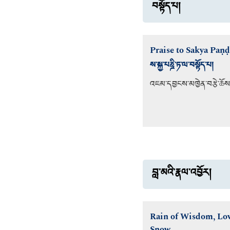
བསྟོད་པ།
Praise to Sakya Paṇḍ
ས་སྐྱ་པཎྜི་ཏ་ལ་བསྟོད་པ།
འཇམ་དབྱངས་མཁྱེན་བརྩེ་ཆོས་ཀ
བླ་མའི་རྣལ་འབྱོར།
Rain of Wisdom, Lov
Snow