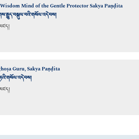
e Wisdom Mind of the Gentle Protector Sakya Paṇḍita
ུགས་རྒྱུད་བསྐུལ་བའི་གསོལ་འདེབས།
་མཛད།
ghoṣa Guru, Sakya Paṇḍita
ི་ཏའི་གསོལ་འདེབས།
་མཛད།