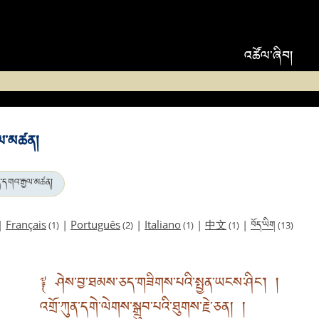
འཚོལ་ཞིབ།
ྒྱལ་མཚན།
ཀུན་དགའ་རྒྱལ་མཚན།
བོད་ཡིག
|
Français
|
Português
|
Italiano
|
中文
|
(1)
(2)
(1)
(1)
(13)
༈ ཤེས་བྱ་ཐམས་ཅད་གཟིགས་པའི་སྤྱན་ཡངས་ཤིང་། །
འགྲོ་ཀུན་དགེ་ལེགས་སྒྲུབ་པའི་ཐུགས་རྗེ་ཅན། །