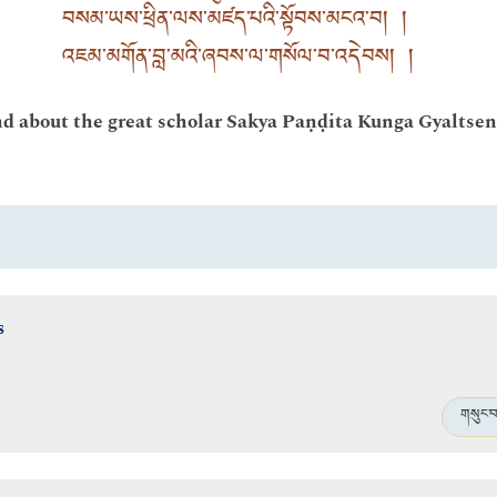
བསམ་ཡས་ཕྲིན་ལས་མཛད་པའི་སྟོབས་མངའ་བ། །
འཇམ་མགོན་བླ་མའི་ཞབས་ལ་གསོལ་བ་འདེབས། །
and about the great scholar Sakya Paṇḍita Kunga Gyaltsen
s
གསུང་བ