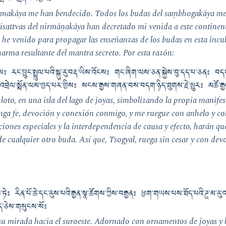
ོ་བ་འདྲེན་པའི་ཕྱིར༔
rmakāya me han bendecido. Todos los budas del saṃbhogakāya me
isattvas del nirmāṇakāya han decretado mi venida a este continen
he venido para propagar las enseñanzas de los budas en esta incult
harma resultante del mantra secreto. Por esta razón:
ོ་ལས༔ རང་བྱུང་སྤྲུལ་པའི་སྐུ་རུ་བརྡ་ཡིས་འོངས༔ གང་ཞིག་ལས་ཅན་སྐྱེས་བུ་དད་པ་ཅན༔ བ
་འབྲེལ་སྨོན་ལམ་ཁྱད་པར་གྱིས༔ སངས་རྒྱས་གཞན་བས་བདག་ཉིད་ཐུགས་རྗེ་མྱུར༔ མཚོ་རྒྱལ
loto, en una isla del lago de joyas, simbolizando la propia manifes
ga fe, devoción y conexión conmigo, y me ruegue con anhelo y con
aciones especiales y la interdependencia de causa y efecto, harán 
e cualquier otro buda. Así que, Tsogyal, ruega sin cesar y con dev
ས་ཏེ༔ རིན་པོ་ཆེ་དང་རུས་པའི་རྒྱན་སྣ་ཚོགས་ཀྱིས་བརྒྱན༔ ཕྱག་གཡས་པས་ཐོད་པའི་ཌཱ་མ་རུ་
སྐད་ཅེས་གསུངས་སོ༔
u mirada hacia el suroeste. Adornado con ornamentos de joyas y 