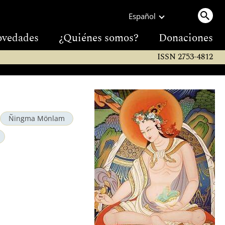
Español
vedades
¿Quiénes somos?
Donaciones
ISSN 2753-4812
Ñingma Mönlam