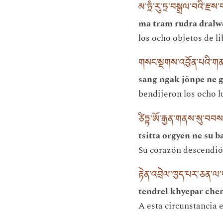
མ་ཏྲཾ་རུ་ཏྲ་བསྒྲལ་བའི་རྫས
ma tram rudra dralwe
los ocho objetos de 
གསང་སྔགས་འབྱོན་པའི་གནས
sang ngak jönpe ne g
bendijeron los ocho l
ཙིཏྟ་ཨོ་རྒྱན་གནས་སུ་བབ
tsitta orgyen ne su b
Su corazón descendió 
རྟེན་འབྲེལ་ཁྱད་པར་ཅན་
tendrel khyepar chen
A esta circunstancia e