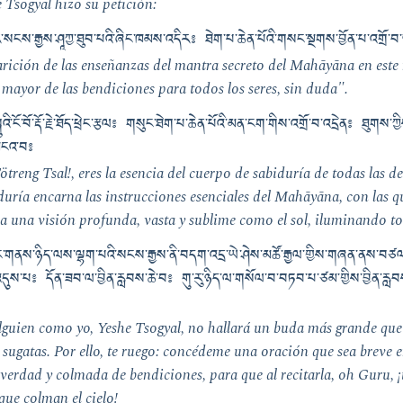
 Tsogyal hizo su petición:
ྱིར་སངས་རྒྱས་ཤཱཀྱ་ཐུབ་པའི་ཞིང་ཁམས་འདིར༔ ཐེག་པ་ཆེན་པོའི་གསང་སྔགས་བྱོན་པ་འགྲོ
rición de las enseñanzas del mantra secreto del Mahāyāna en este
mayor de las bendiciones para todos los seres, sin duda".
འི་ངོ་བོ་རྡོ་རྗེ་ཐོད་ཕྲེང་རྩལ༔ གསུང་ཐེག་པ་ཆེན་པོའི་མན་ངག་གིས་འགྲོ་བ་འདྲེན༔ ཐུགས
མངའ་བ༔
ötreng Tsal!, eres la esencia del cuerpo de sabiduría de todas las 
duría encarna las instrucciones esenciales del Mahāyāna, con las qu
a una visión profunda, vasta y sublime como el sol, iluminando tod
ང་གནས་ཉིད་ལས་ལྷག་པའི་སངས་རྒྱས་ནི་བདག་འདྲ་ཡེ་ཤེས་མཚོ་རྒྱལ་གྱིས་གཞན་ནས་བཙལ
ས་པ༔ དོན་ཟབ་ལ་བྱིན་རླབས་ཆེ་བ༔ གུ་རུ་ཉིད་ལ་གསོལ་བ་བཏབ་པ་ཙམ་གྱིས་བྱིན་རླབས་
guien como yo, Yeshe Tsogyal, no hallará un buda más grande que 
sugatas. Por ello, te ruego: concédeme una oración que sea breve e
verdad y colmada de bendiciones, para que al recitarla, oh Guru, ¡
ue colman el cielo!