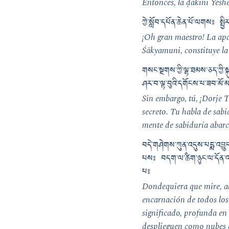
Entonces, la ḍākinī Yeshe
ཀྱེ་སློབ་དཔོན་ཆེན་པོ་ལགས༔ སྤ
¡Oh gran maestro! La apa
Śākyamuni, constituye la 
གསང་སྔགས་ཀྱི་ལྷ་ཐམས་ཅད་ཀྱི་སྐུ
ཤར་བ་ལྟ་བུའི་དགོངས་པ་ཟབ་མོ་
Sin embargo, tú, ¡Dorje T
secreto. Tu habla de sabi
mente de sabiduría abarc
བདེ་གཤེགས་ཀུན་འདུས་པདྨ་འབྱུ
པས༔ བདག་ལ་ཚིག་ཉུང་ལ་དོན་འདུ
པ༔
Dondequiera que mire, al
encarnación de todos los 
significado, profunda en 
desplieguen como nubes q