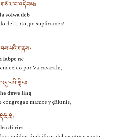
་ལ་གསོལ་བ་འདེབས༔
la solwa deb
o del Loto, ¡te suplicamos!
་བརླབས་པའི་གནས༔
i labpe ne
bendecido por Vajravārāhī,
དུ་བའི་གླིང༔
e duwe ling
se congregan mamos y ḍākinīs,
་རི་རི༔
ra di riri
 los sonidos simbólicos del mantra secreto.