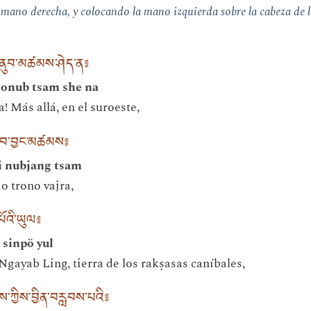
 mano derecha, y colocando la mano izquierda sobre la cabeza de
ྷོ་ནུབ་མཚམས་ཤེད་ན༔
honub tsam she na
! Más allá, en el suroeste,
་ནུབ་བྱང་མཚམས༔
i nubjang tsam
o trono vajra,
་པོའི་ཡུལ༔
 sinpö yul
Ngayab Ling, tierra de los rakṣasas caníbales,
་ཀྱིས་བྱིན་བརླབས་པའི༔