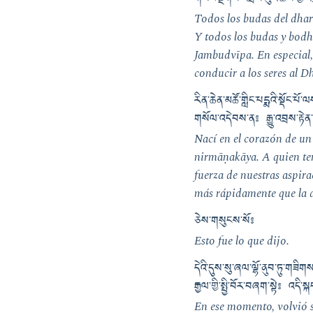
གསང་སྔགས་འབྲས་བུའི་ཆོས་ཀྱི་འགྲ
Todos los budas del dha
Y todos los budas y bodh
Jambudvīpa. En especial, 
conducir a los seres al D
རིན་ཆེན་མཚོ་གླིང་པདྨའི་སྡོང་པ
གསོལ་འདེབས་ན༔ རྒྱུ་འབྲས་རྟེན
Nací en el corazón de un 
nirmāṇakāya. A quien ten
fuerza de nuestras aspir
más rápidamente que la d
ཅེས་གསུངས་སོ༔
Esto fue lo que dijo.
དེའི་དུས་སུ་ཞལ་ལྷོ་ནུབ་ཏུ་གཟིག
རྒྱལ་གྱི་སྤྱི་བོར་བཞག་སྟེ༔ འདི་
En ese momento, volvió s