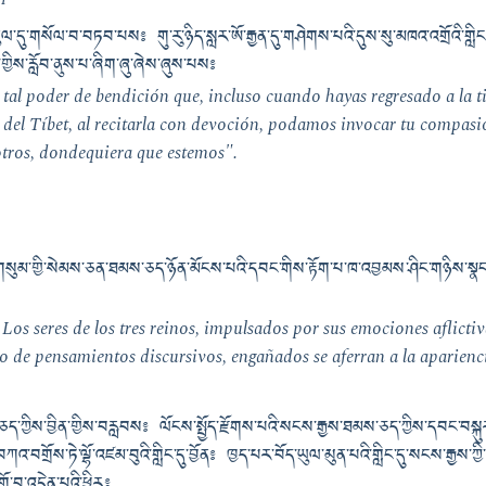
དུ་གསོལ་བ་བཏབ་པས༔ གུ་རུ་ཉིད་སླར་ཨོ་རྒྱན་དུ་གཤེགས་པའི་དུས་སུ་མཁའ་འགྲོའི་གླིང་
ན་གྱིས་རློབ་ནུས་པ་ཞིག་ཞུ་ཞེས་ཞུས་པས༔
tal poder de bendición que, incluso cuando hayas regresado a la t
 del Tíbet, al recitarla con devoción, podamos invocar tu compasi
otros, dondequiera que estemos".
་གསུམ་གྱི་སེམས་ཅན་ཐམས་ཅད་ཉོན་མོངས་པའི་དབང་གིས་རྟོག་པ་ཁ་འབྱམས་ཤིང་གཉིས་སྣང
os seres de los tres reinos, impulsados por sus emociones aflictiv
o de pensamientos discursivos, engañados se aferran a la aparienci
ཅད་ཀྱིས་བྱིན་གྱིས་བརླབས༔ ལོངས་སྤྱོད་རྫོགས་པའི་སངས་རྒྱས་ཐམས་ཅད་ཀྱིས་དབང་བསྐུར༔
བགྲོས་ཏེ་ལྷོ་འཛམ་བུའི་གླིང་དུ་བྱོན༔ ཁྱད་པར་བོད་ཡུལ་མུན་པའི་གླིང་དུ་སངས་རྒྱས་ཀ