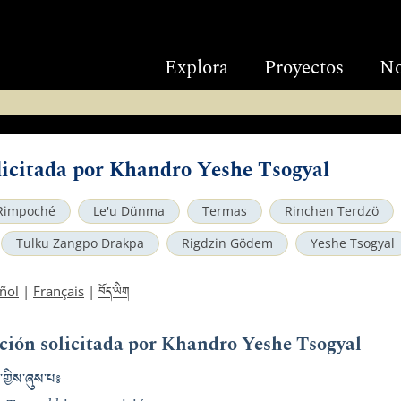
Explora
Proyectos
No
olicitada por Khandro Yeshe Tsogyal
Rimpoché
Le'u Dünma
Termas
Rinchen Terdzö
Tulku Zangpo Drakpa
Rigdzin Gödem
Yeshe Tsogyal
བོད་ཡིག
ñol
|
Français
|
ación solicitada por Khandro Yeshe Tsogyal
་གྱིས་ཞུས་པ༔