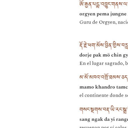
ཨོ་རྒྱན་པདྨ་འབྱུང་གནས
orgyen pema jungne 
Guru de Orgyen, nacid
རྡོ་རྗེ་ཕག་མོས་བྱིན་གྱིས
dorje pak mö chin gy
En el lugar sagrado, 
མ་མོ་མཁའ་འགྲོ་ཐམས་ཅད་འ
mamo khandro tamch
el continente donde 
གསང་སྔགས་བརྡ་ཡི་རང་སྒྲ་དི
sang ngak da yi rangd
resuenan por sí solos