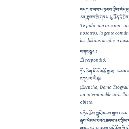
བདག་ཐ་མལ་པ་རྣམས་ཀྱིས་བོད་ཡུལ་
ཅན་རྣམས་ཀྱི་གནས་སུ་བྱོན་ཏེ་བྱི
Te pido una oración con 
nosotros, la gente común
las ḍākinīs acudas a nos
བཀའ་སྩལ༔
Él respondió:
ཉོན་ཅིག་ཇོ་མོ་མཚོ་རྒྱལ༔ ཁམས
འཁྲུལ་པ་ཡིན༔
¡Escucha, Dama Tsogyal! L
un interminable torbellin
objeto.
ང་ཉིད་ཆོས་སྐུའི་སངས་རྒྱས་ཐམས་
ཆུབ་སེམས་དཔའ་ཐམས་ཅད་ཀྱིས་བཀའ་