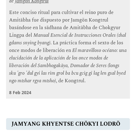
de
Jamgön Kongtrul
Este conciso ritual para cultivar el reino puro de
Amitābha fue dispuesto por Jamgön Kongtrul
basándose en la sādhana de Amitābha de Chokgyur
Lingpa del
Manual Esencial de Instrucciones Orales (zhal
gdams snying byang)
. La práctica forma el sexto de los
once modos de liberación en
El maravilloso océano: una
elucidación de la aplicación de los once modos de
liberación del Sambhogakāya, Domador de Seres (longs
sku 'gro 'dul gyi las rim grol ba bcu gcig gi lag len gsal byed
ngo mtshar rgya mtsho)
, de Kongtrul.
8 Feb 2024
JAMYANG KHYENTSE CHÖKYI LODRÖ