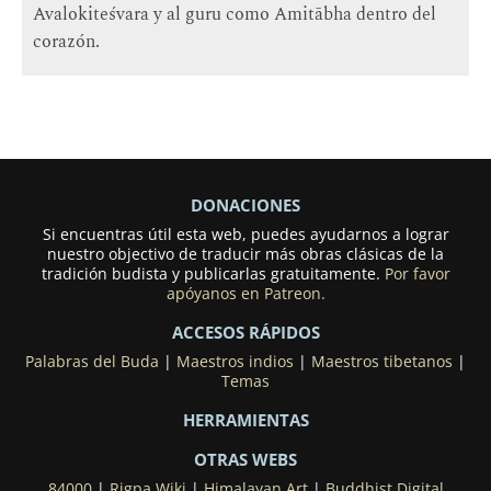
Avalokiteśvara y al guru como Amitābha dentro del
corazón.
DONACIONES
Si encuentras útil esta web, puedes ayudarnos a lograr
nuestro objectivo de traducir más obras clásicas de la
tradición budista y publicarlas gratuitamente.
Por favor
apóyanos en Patreon.
ACCESOS RÁPIDOS
Palabras del Buda
|
Maestros indios
|
Maestros tibetanos
|
Temas
HERRAMIENTAS
OTRAS WEBS
84000
|
Rigpa Wiki
|
Himalayan Art
|
Buddhist Digital