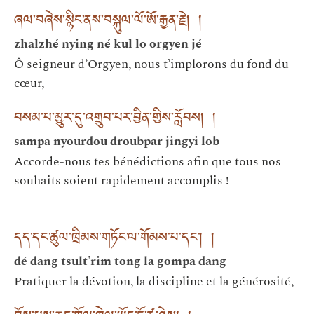
ཞལ་བཞེས་སྙིང་ནས་བསྐུལ་ལོ་ཨོ་རྒྱན་རྗེ། །
zhalzhé nying né kul lo orgyen jé
Ô seigneur d’Orgyen, nous t’implorons du fond du
cœur,
བསམ་པ་མྱུར་དུ་འགྲུབ་པར་བྱིན་གྱིས་རློབས། །
sampa nyourdou droubpar jingyi lob
Accorde-nous tes bénédictions afin que tous nos
souhaits soient rapidement accomplis !
དད་དང་ཚུལ་ཁྲིམས་གཏོང་ལ་གོམས་པ་དང༌། །
dé dang tsult'rim tong la gompa dang
Pratiquer la dévotion, la discipline et la générosité,