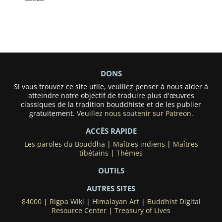
DONS
Si vous trouvez ce site utile, veuillez penser à nous aider à
atteindre notre objectif de traduire plus d'œuvres
classiques de la tradition bouddhiste et de les publier
gratuitement.
Veuillez nous soutenir sur Patreon.
ACCÈS RAPIDE
Les paroles du Bouddha
|
Maîtres indiens
|
Maîtres
tibétains
|
Thèmes
OUTILS
AUTRES SITES
84000
|
Rigpa Wiki
|
Himalayan Art
|
Buddhist Digital
Resource Center
|
Treasury of Lives