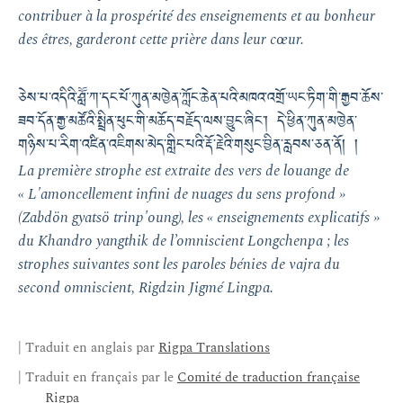
contribuer à la prospérité des enseignements et au bonheur
des êtres, garderont cette prière dans leur cœur.
ཅེས་པ་འདིའི་ཤླཽ་ཀ་དང་པོ་ཀུན་མཁྱེན་ཀློང་ཆེན་པའི་མཁའ་འགྲོ་ཡང་ཏིག་གི་རྒྱབ་ཆོས་
ཟབ་དོན་རྒྱ་མཚོའི་སྤྲིན་ཕུང་གི་མཆོད་བརྗོད་ལས་བྱུང་ཞིང་། དེ་ཕྱིན་ཀུན་མཁྱེན་
གཉིས་པ་རིག་འཛིན་འཇིགས་མེད་གླིང་པའི་རྡོ་རྗེའི་གསུང་བྱིན་རླབས་ཅན་ནོ། །
La première strophe est extraite des vers de louange de
« L'amoncellement infini de nuages du sens profond »
(Zabdön gyatsö trinp'oung), les « enseignements explicatifs »
du Khandro yangthik de l’omniscient Longchenpa ; les
strophes suivantes sont les paroles bénies de vajra du
second omniscient, Rigdzin Jigmé Lingpa.
| Traduit en anglais par
Rigpa Translations
| Traduit en français par le
Comité de traduction française
Rigpa