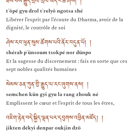
ཐོས་པས་རྒྱུད་གྲོལ་ཁྲེལ་ཡོད་ངོ་ཚ་ཤེས། །
t'öpé gyu drol t'relyö ngotsa shé
Libérer l’esprit par l’écoute du Dharma, avoir de la
dignité, le contrôle de soi
ཤེས་རབ་ཕུན་སུམ་ཚོགས་པའི་ནོར་བདུན་པོ། །
shérab p'ünsoum tsokpé nor dünpo
Et la sagesse du discernement : fais en sorte que ces
sept nobles qualités humaines
སེམས་ཅན་ཀུན་གྱི་རྒྱུད་ལ་རང་ཞུགས་ནས། །
semchen kün gyi gyu la rang zhouk né
Emplissent le cœur et l’esprit de tous les êtres,
འཇིག་རྟེན་བདེ་སྐྱིད་ལྡན་པར་དབུགས་འབྱིན་མཛོད། །
jikten dékyi denpar oukjin dzö