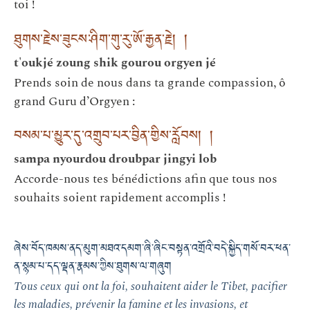
toi !
ཐུགས་རྗེས་ཟུངས་ཤིག་གུ་རུ་ཨོ་རྒྱན་རྗེ། །
t'oukjé zoung shik gourou orgyen jé
Prends soin de nous dans ta grande compassion, ô
grand Guru d’Orgyen :
བསམ་པ་མྱུར་དུ་འགྲུབ་པར་བྱིན་གྱིས་རློབས། །
sampa nyourdou droubpar jingyi lob
Accorde-nous tes bénédictions afin que tous nos
souhaits soient rapidement accomplis !
ཞེས་བོད་ཁམས་ནད་མུག་མཐའ་དམག་ཞི་ཞིང་བསྟན་འགྲོའི་བདེ་སྐྱིད་གསོ་བར་ཕན་
ན་སྙམ་པ་དད་ལྡན་རྣམས་ཀྱིས་ཐུགས་ལ་གཞུག
Tous ceux qui ont la foi, souhaitent aider le Tibet, pacifier
les maladies, prévenir la famine et les invasions, et