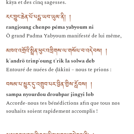
kāya et des cinq sagesses.
རང་བྱུང་ཆེན་པོ་པདྨ་ཡབ་ཡུམ་ནི། །
rangjoung chenpo péma yabyoum ni
Ô grand Padma Yabyoum manifesté de lui même,
མཁའ་འགྲོའི་སྤྲིན་ཕུང་འཁྲིགས་ལ་གསོལ་བ་འདེབས། །
k'andrö trinp'oung t'rik la solwa deb
Entouré de nuées de ḍākinī – nous te prions :
བསམ་པ་མྱུར་དུ་འགྲུབ་པར་བྱིན་གྱིས་རློབས། །
sampa nyourdou droubpar jingyi lob
Accorde-nous tes bénédictions afin que tous nos
souhaits soient rapidement accomplis !