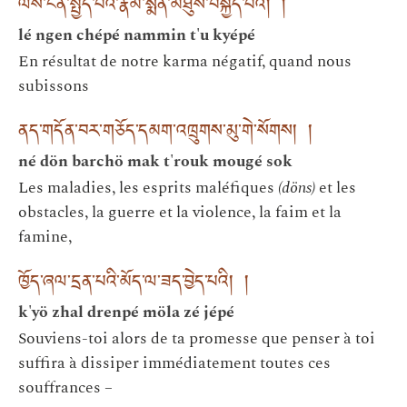
ལས་ངན་སྤྱད་པའི་རྣམ་སྨིན་མཐུས་བསྐྱེད་པའི། །
lé ngen chépé nammin t'u kyépé
En résultat de notre karma négatif, quand nous
subissons
ནད་གདོན་བར་གཅོད་དམག་འཁྲུགས་མུ་གེ་སོགས། །
né dön barchö mak t'rouk mougé sok
Les maladies, les esprits maléfiques
(döns)
et les
obstacles, la guerre et la violence, la faim et la
famine,
ཁྱོད་ཞལ་དྲན་པའི་མོད་ལ་ཟད་བྱེད་པའི། །
k'yö zhal drenpé möla zé jépé
Souviens-toi alors de ta promesse que penser à toi
suffira à dissiper immédiatement toutes ces
souffrances –