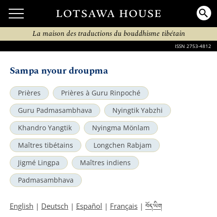
La maison des traductions du bouddhisme tibétain
ISSN 2753-4812
Sampa nyour droupma
Prières
Prières à Guru Rinpoché
Guru Padmasambhava
Nyingtik Yabzhi
Khandro Yangtik
Nyingma Mönlam
Maîtres tibétains
Longchen Rabjam
Jigmé Lingpa
Maîtres indiens
Padmasambhava
བོད་ཡིག
English
|
Deutsch
|
Español
|
Français
|