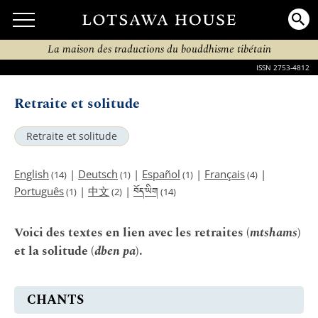
La maison des traductions du bouddhisme tibétain
ISSN 2753-4812
Retraite et solitude
Retraite et solitude
English
|
Deutsch
|
Español
|
Français
|
(14)
(1)
(1)
(4)
བོད་ཡིག
Português
|
中文
|
(1)
(2)
(14)
Voici des textes en lien avec les retraites (
mtshams
)
et la solitude (
dben pa
).
CHANTS