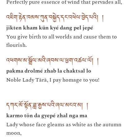
Perfectly pure essence of wind that pervades all,
འཇིག་རྟེན་ཁམས་ཀུན་བསྐྱེད་དང་འཕེལ་བྱེད་པའི། །
jikten kham kün kyé dang pel jepé
You give birth to all worlds and cause them to
flourish.
འཕགས་མ་སྒྲོལ་མའི་ཞབས་ལ་ཕྱག་འཚལ་ལོ། །
pakma drolmé zhab la chaktsal lo
Noble Lady Tārā, I pay homage to you!
དཀར་མོ་སྟོན་ཟླ་རྒྱས་པའི་ཞལ་མངའ་མ། །
karmo tön da gyepé zhal nga ma
Lady whose face gleams as white as the autumn
moon,