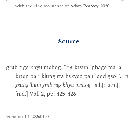
with the kind assistance of
Adam Pearcey
, 2020.
Source
grub rigs khyu mchog. "rje btsun 'phags ma la
brten pa'i klung rta bskyed pa'i 'dod gsol". In
gsung ʼbum grub rigs khyu mchog
. [s.l.]: [s.n.],
[n.d.] Vol. 2, pp. 425–426
Version: 1.1-20260120