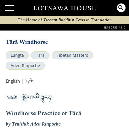
The Home of Tibetan Buddhist Texts in Translation
ISSN 2753-4812
Tārā Windhorse
Lungta
Tārā
Tibetan Masters
Adeu Rinpoche
བོད་ཡིག
English
|
༄༅། །སྒྲོལ་མའི་ཀླུང་རྟ།
Windhorse Practice of Tārā
by Trulshik Adeu Rinpoche