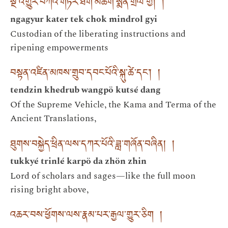
སྔ་འགྱུར་བཀའ་གཏེར་ཐེག་མཆོག་སྨིན་གྲོལ་གྱི། །
ngagyur kater tek chok mindrol gyi
Custodian of the liberating instructions and
ripening empowerments
བསྟན་འཛིན་མཁས་གྲུབ་དབང་པོའི་སྐུ་ཚེ་དང་། །
tendzin khedrub wangpö kutsé dang
Of the Supreme Vehicle, the Kama and Terma of the
Ancient Translations,
ཐུགས་བསྐྱེད་ཕྲིན་ལས་དཀར་པོའི་ཟླ་གཞོན་བཞིན། །
tukkyé trinlé karpö da zhön zhin
Lord of scholars and sages—like the full moon
rising bright above,
འཆར་བས་ཕྱོགས་ལས་རྣམ་པར་རྒྱལ་གྱུར་ཅིག །