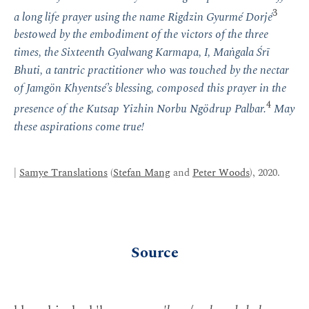
3
a long life prayer using the name Rigdzin Gyurmé Dorjé
bestowed by the embodiment of the victors of the three
times, the Sixteenth Gyalwang Karmapa, I, Maṅgala Śrī
Bhuti, a tantric practitioner who was touched by the nectar
of Jamgön Khyentsé’s blessing, composed this prayer in the
4
presence of the Kutsap Yizhin Norbu Ngödrup Palbar.
May
these aspirations come true!
|
Samye Translations
(
Stefan Mang
and
Peter Woods
), 2020.
Source