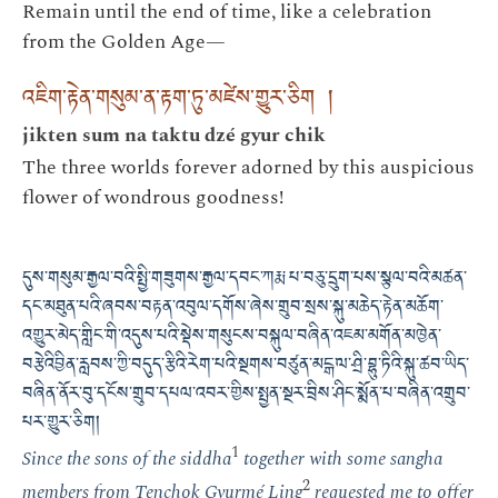
Remain until the end of time, like a celebration
from the Golden Age—
འཇིག་རྟེན་གསུམ་ན་རྟག་ཏུ་མཛེས་གྱུར་ཅིག །
jikten sum na taktu dzé gyur chik
The three worlds forever adorned by this auspicious
flower of wondrous goodness!
དུས་གསུམ་རྒྱལ་བའི་སྤྱི་གཟུགས་རྒྱལ་དབང་ཀརྨ་པ་བཅུ་དྲུག་པས་སྩལ་བའི་མཚན་
དང་མཐུན་པའི་ཞབས་བརྟན་འབུལ་དགོས་ཞེས་གྲུབ་སྲས་སྐུ་མཆེད་རྟེན་མཆོག་
འགྱུར་མེད་གླིང་གི་འདུས་པའི་སྡེས་གསུངས་བསྐུལ་བཞིན་འཇམ་མགོན་མཁྱེན་
བརྩེའིབྱིན་རླབས་ཀྱི་བདུད་རྩིའི་རེག་པའི་སྔགས་བཙུན་མངྒ་ལ་ཤྲི་བྷུ་ཏིའི་སྐུ་ཚབ་ཡིད་
བཞིན་ནོར་བུ་དངོས་གྲུབ་དཔལ་འབར་གྱིས་སྤྱན་སྔར་བྲིས་ཤིང་སྨོན་པ་བཞིན་འགྲུབ་
པར་གྱུར་ཅིག།
1
Since the sons of the siddha
together with some sangha
2
members from Tenchok Gyurmé Ling
requested me to offer