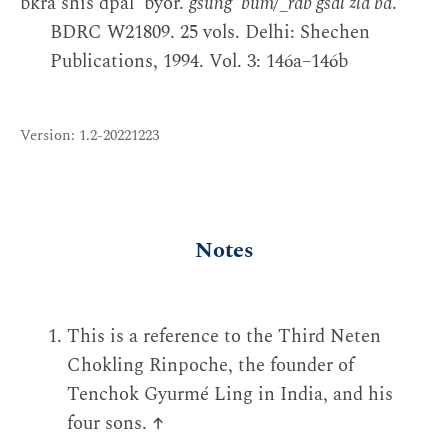
bkra shis dpal 'byor.
gsung 'bum/_rab gsal zla ba
.
BDRC W21809. 25 vols. Delhi: Shechen
Publications, 1994. Vol. 3: 146a–146b
Version: 1.2-20221223
Notes
This is a reference to the Third Neten
Chokling Rinpoche, the founder of
Tenchok Gyurmé Ling in India, and his
four sons.
↑