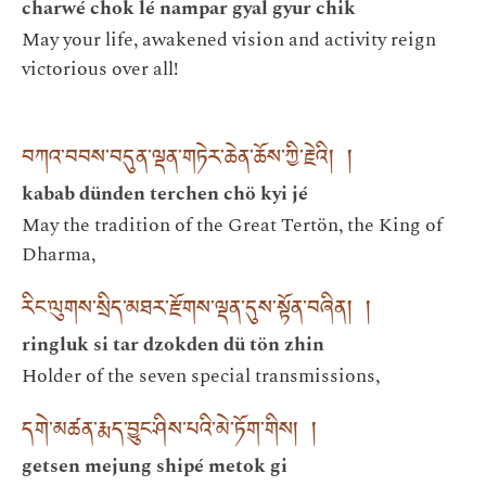
charwé chok lé nampar gyal gyur chik
May your life, awakened vision and activity reign
victorious over all!
བཀའ་བབས་བདུན་ལྡན་གཏེར་ཆེན་ཆོས་ཀྱི་རྗེའི། །
kabab dünden terchen chö kyi jé
May the tradition of the Great Tertön, the King of
Dharma,
རིང་ལུགས་སྲིད་མཐར་རྫོགས་ལྡན་དུས་སྟོན་བཞིན། །
ringluk si tar dzokden dü tön zhin
Holder of the seven special transmissions,
དགེ་མཚན་རྨད་བྱུང་ཤིས་པའི་མེ་ཏོག་གིས། །
getsen mejung shipé metok gi