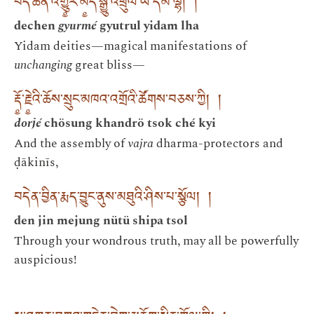
བདེ་ཆེན་འགྱུ༵ར་མེ༵ད་སྒྱུ་འཕྲུལ་ཡི་དམ་ལྷ། །
dechen
gyurmé
gyutrul yidam lha
Yidam deities—magical manifestations of
unchanging
great bliss—
རྡོ༵་རྗེ༵འི་ཆོས་སྲུང་མཁའ་འགྲོའི་ཚོགས་བཅས་ཀྱི། །
dorjé
chösung khandrö tsok ché kyi
And the assembly of
vajra
dharma-protectors and
ḍākinīs,
བདེན་བྱིན་རྨད་བྱུང་ནུས་མཐུའི་ཤིས་པ་སྩོལ། །
den jin mejung nütü shipa tsol
Through your wondrous truth, may all be powerfully
auspicious!