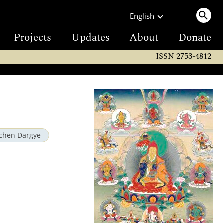
English
Projects
Updates
About
Donate
ISSN 2753-4812
chen Dargye