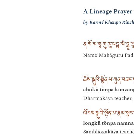
A Lineage Prayer 
by Karmé Khenpo Rinch
ན་མོ་མ་ཧཱ་གུ་རུ་པདྨ་སཾ་བྷཱ་
Namo Mahāguru Pad
ཆོས་སྐུའི་སྟོན་པ་ཀུན་བ
chökü tönpa kunzang
Dharmakāya teacher, 
ལོངས་སྐུའི་སྟོན་པ་རྣམ་ས
longkü tönpa namna
Sambhogakāya teacher