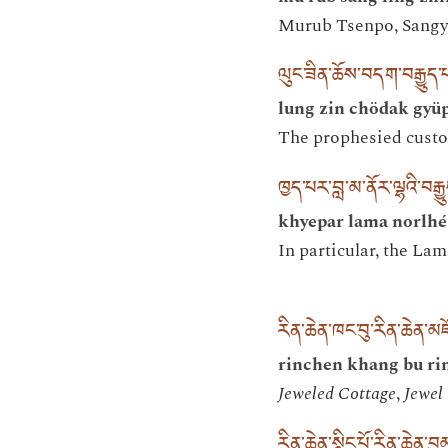
Murub Tsenpo, Sangy
ལུང་ཟིན་ཆོས་བདག་བརྒྱུ
lung zin chödak gyü
The prophesied custod
ཁྱད་པར་བླ་མ་ནོར་ལྷའི་བརྒ
khyepar lama norlhé
In particular, the La
རིན་ཆེན་ཁང་བུ་རིན་ཆེན་མཛ
rinchen khang bu ri
Jeweled Cottage
,
Jewel
རིན་ཆེན་སྙིང་པོ་རིན་ཆེན་