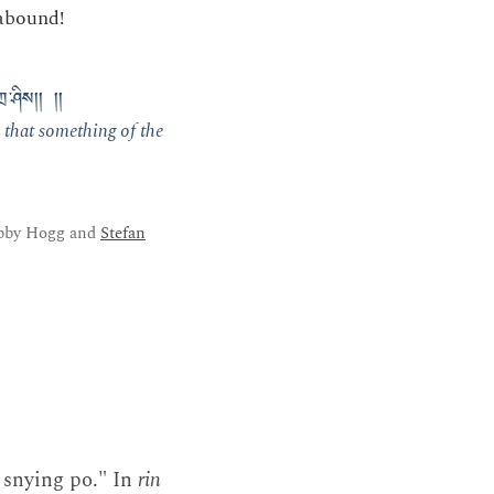
 abound!
ཀྲ་ཤིས།། །།
 that something of the
ibby Hogg and
Stefan
 snying po." In
rin