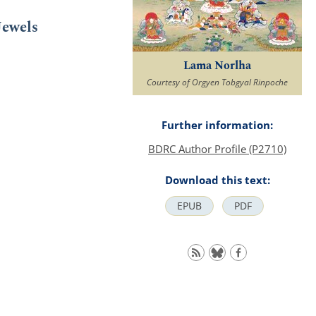
Jewels
Lama Norlha
Courtesy of Orgyen Tobgyal Rinpoche
Further information:
BDRC Author Profile (P2710)
Download this text:
EPUB
PDF