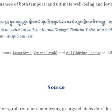
usness of both temporal and ultimate well-being and joy
ང་ཀརྨ་སྒྲུབ་བརྒྱུད་ཚུལ་ཁྲིམས་ཡེ་ཤེས་ཀྱི་གསུང་ངོར་མཁན་པོ་རཏྣས་བྲིས་པ་བི་ཛ་ཡནྟུ། །བ
at the behest of bhikṣhu Karma Drubgyü Tsultrim Yeshe, who said
tu. Auspiciousness!
 (trans.
Laura Swan
,
Oriane Lavolé
, and
Ani Chöying Lhamo
; ed. L
Source
"nor sgrub rin chen bum bzang gi brgyud 'debs don 'dus