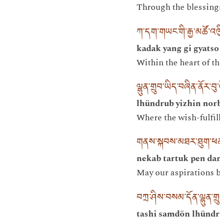
Through the blessings 
ཀ་དག་གཡང་གི་རྒྱ་མཚོ་འཁ
kadak yang gi gyatso
Within the heart of t
ལྷུན་གྲུབ་ཡིད་བཞིན་ནོར་
lhündrub yizhin nor
Where the wish-fulfil
གནས་སྐབས་མཐར་ཐུག་ཕན་
nekab tartuk pen da
May our aspirations be
བཀྲ་ཤིས་བསམ་དོན་ལྷུན་
tashi samdön lhündr