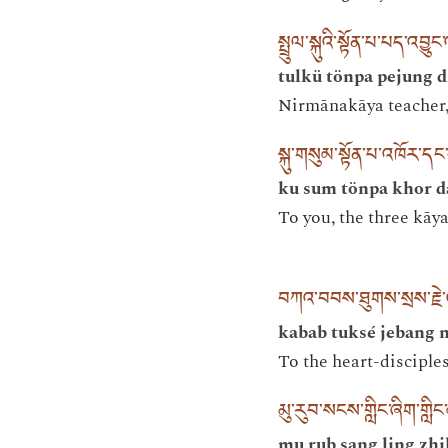
སྤྲུལ་སྐུའི་སྟོན་པ་པད་འབྱུ
tulkü tönpa pejung 
Nirmānakāya teacher,
སྐུ་གསུམ་སྟོན་པ་འཁོར་
ku sum tönpa khor d
To you, the three kāy
བཀའ་བབས་ཐུགས་སྲས་རྗེ་འ
kabab tuksé jebang 
To the heart-disciple
མུ་རུབ་སངས་གླིང་ཞིག་གླིང་
mu rub sang ling zhi