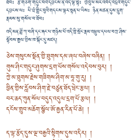
ཐོབ༔ རྩེ་གཅིག་གདུང་བའི་དབྱངས་ནི་འདི་ལྟ་སྟེ༔ ཁྱེའུ་ཕ་མར་འབོད་འདྲའི་གདུང་
དབྱངས་ལ༔ པི་ཝཾ་གླིང་བུའི་གདངས་ལྟར་སྙན་པ་ཡིས༔ ཉིན་མཚན་དུས་དྲུག་
རྣམས་སུ་གསོལ་བ་ཐོབ༔
འདི་མན་ཤླཽ་ཀ་བཞི་དང་རྐང་པ་གཉིས་པོ་འདི་ཁྲི་སྲོང་རྣམ་འཕྲུལ་དཔལ་བཀྲ་ཤིས་
སྟོབས་རྒྱལ་གྱིས་ཁ་སྐོང་དུ་མཛད།
ཅེས་གསུངས་སྔོན་གྱི་ཐུགས་དམ་ཞལ་བཞེས་བཞིན། །
གུས་ཤིང་གདུང་ཤུགས་དྲག་པོས་གསོལ་འདེབས་བུར། །
ཀྱེ་མ་ཐུགས་རྗེས་གཟིགས་ཤིག་མ་ཧཱ་གུ་རུ། །
བྱིན་གྱིས་རློབས་ཤིག་རྗེ་བཙུན་ཐོད་ཕྲེང་རྩལ། །
བར་ཆད་ཀུན་སོལ་བདུད་འདུལ་དྲག་པོ་རྩལ། །
དངོས་གྲུབ་མཆོག་སྩོལ་ཨོ་རྒྱན་རིན་པོ་ཆེ། །
ད་ལྟ་རྩོད་དུས་ལྔ་བརྒྱའི་སྙིགས་དུས་འདིར། །