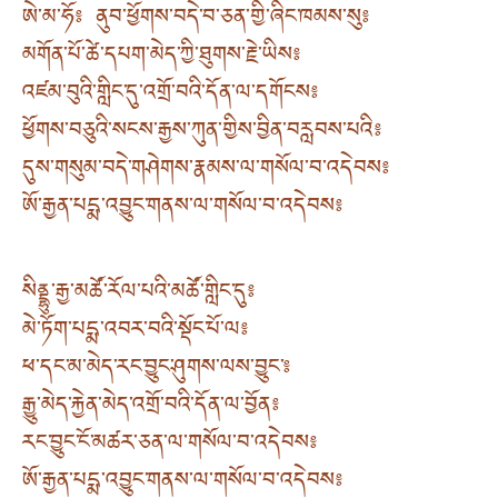
ཨེ་མ་ཧོ༔ ནུབ་ཕྱོགས་བདེ་བ་ཅན་གྱི་ཞིང་ཁམས་སུ༔
མགོན་པོ་ཚེ་དཔག་མེད་ཀྱི་ཐུགས་རྗེ་ཡིས༔
འཛམ་བུའི་གླིང་དུ་འགྲོ་བའི་དོན་ལ་དགོངས༔
ཕྱོགས་བཅུའི་སངས་རྒྱས་ཀུན་གྱིས་བྱིན་བརླབས་པའི༔
དུས་གསུམ་བདེ་གཤེགས་རྣམས་ལ་གསོལ་བ་འདེབས༔
ཨོ་རྒྱན་པདྨ་འབྱུང་གནས་ལ་གསོལ་བ་འདེབས༔
སིནྡྷུ་རྒྱ་མཚོ་རོལ་པའི་མཚོ་གླིང་དུ༔
མེ་ཏོག་པདྨ་འབར་བའི་སྡོང་པོ་ལ༔
ཕ་དང་མ་མེད་རང་བྱུང་ཤུགས་ལས་བྱུང་༔
རྒྱུ་མེད་རྐྱེན་མེད་འགྲོ་བའི་དོན་ལ་བྱོན༔
རང་བྱུང་ངོ་མཚར་ཅན་ལ་གསོལ་བ་འདེབས༔
ཨོ་རྒྱན་པདྨ་འབྱུང་གནས་ལ་གསོལ་བ་འདེབས༔