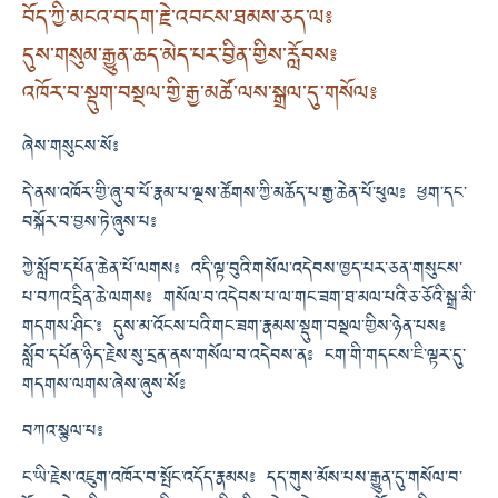
བོད་ཀྱི་མངའ་བདག་རྗེ་འབངས་ཐམས་ཅད་ལ༔
དུས་གསུམ་རྒྱུན་ཆད་མེད་པར་བྱིན་གྱིས་རློབས༔
འཁོར་བ་སྡུག་བསྔལ་གྱི་རྒྱ་མཚོ་ལས་སྒྲལ་དུ་གསོལ༔
ཞེས་གསུངས་སོ༔
དེ་ནས་འཁོར་གྱི་ཞུ་བ་པོ་རྣམ་པ་ལྔས་ཚོགས་ཀྱི་མཆོད་པ་རྒྱ་ཆེན་པོ་ཕུལ༔ ཕྱག་དང་
བསྐོར་བ་བྱས་ཏེ་ཞུས་པ༔
ཀྱེ་སློབ་དཔོན་ཆེན་པོ་ལགས༔ འདི་ལྟ་བུའི་གསོལ་འདེབས་ཁྱད་པར་ཅན་གསུངས་
པ་བཀའ་དྲིན་ཆེ་ལགས༔ གསོལ་བ་འདེབས་པ་ལ་གང་ཟག་ཐ་མལ་པའི་ཅ་ཅོའི་སྒྲ་མི་
གདགས་ཤིང་༔ དུས་མ་འོངས་པའི་གང་ཟག་རྣམས་སྡུག་བསྔལ་གྱིས་ཉེན་པས༔
སློབ་དཔོན་ཉིད་རྗེས་སུ་དྲན་ནས་གསོལ་བ་འདེབས་ན༔ ངག་གི་གདངས་ཇི་ལྟར་དུ་
གདགས་ལགས་ཞེས་ཞུས་སོ༔
བཀའ་སྩལ་པ༔
ང་ཡི་རྗེས་འཇུག་འཁོར་བ་སྤོང་འདོད་རྣམས༔ དད་གུས་མོས་པས་རྒྱུན་དུ་གསོལ་བ་