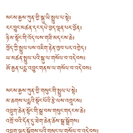
སངས་རྒྱས་ཀུན་གྱི་སྐུ་ཡི་སྤྲུལ་པ་སྟེ༔
རང་བྱུང་མཚན་དང་དཔེ་བྱད་ལྡན་པར་བྱོན༔
ཉི་མ་སྟོང་གི་འོད་ལས་གཟི་མདངས་ཆེ༔
ཁྱོད་ཀྱི་སྤྲུལ་པས་འཇིག་རྟེན་ཁྱབ་པར་འགྱེད༔
ཡ་མཚན་སྤྲུལ་པའི་སྐུ་ལ་གསོལ་བ་འདེབས༔
ཨོ་རྒྱན་པདྨ་འབྱུང་གནས་ལ་གསོལ་བ་འདེབས༔
སངས་རྒྱས་ཀུན་གྱི་གསུང་གི་སྤྲུལ་པ་སྟེ༔
མ་ཆགས་པདྨའི་སྡོང་པོའི་རྩེ་ལས་འཁྲུངས༔
འབྲུག་ཆེན་སྟོང་གི་སྒྲ་བས་གསུང་གདངས་ཆེ༔
འགྲོ་བའི་དོན་དུ་ཐེག་ཆེན་ཆོས་སྒྲ་སྒྲོགས༔
འབྲུག་ལྟར་སྒྲོགས་པའི་གསུང་ལ་གསོལ་བ་འདེབས༔