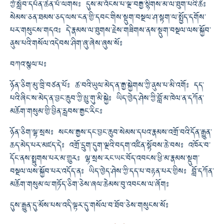
ཀྱེ་སློབ་དཔོན་ཆེན་པོ་ལགས༔ དུས་མ་འོངས་པ་ལྔ་བརྒྱ་སྙིགས་མ་ལ་ཐུག་པའི་ཚེ༔
སེམས་ཅན་ཐམས་ཅད་ལས་ངན་གྱི་དབང་གིས་སྡུག་བསྔལ་ཤ་སྟག་ལ་སྤྱོད་དགོས་
པར་གསུངས་གདའ༔ དེ་རྣམས་ལ་ཐུགས་རྗེས་གཟིགས་ནས་སྡུག་བསྔལ་ལས་སྐྱོབ་
ནུས་པའི་གསོལ་འདེབས་ཤིག་ཞུ་ཞེས་ཞུས་སོ༔
བཀའ་སྩལ་པ༔
ཉོན་ཅིག་མུ་ཁྲི་བཙན་པོ༔ ཚ་བའི་ཡུལ་མེད་ན་རྒྱ་སྐྱེགས་ཀྱི་ནུས་པ་མི་འགོ༔ དད་
པའི་ཞིང་ས་མེད་ན་བྱང་ཆུབ་ཀྱི་མྱུ་གུ་མི་སྐྱེ༔ ཡིད་ཁྱེད་ཤེས་ཀྱི་བློ་མ་ཁེལ་ན་དཀོན་
མཆོག་གསུམ་གྱི་བྱིན་རླབས་རྒྱང་རིང༔
ཉོན་ཅིག་ལྷ་སྲས༔ སངས་རྒྱས་དང་བྱང་ཆུབ་སེམས་དཔའ་རྣམས་འགྲོ་བའི་དོན་རྒྱུན་
ཆད་མེད་པར་མཛད་དེ༔ འགྲོ་དྲུག་དུག་ལྔའི་བདག་འཛིན་སྟོབས་ཆེ་བས༔ འཁོར་བ་
དོང་ནས་སྤྲུགས་པར་མ་གྱུར༔ ལྷ་སྲས་རང་ཡང་བོད་འབངས་ཕྱི་མ་རྣམས་སྡུག་
བསྔལ་ལས་སྐྱོབ་པར་འདོད་ན༔ ཡིད་ཁྱེད་ཤེས་ཀྱི་དད་པ་བརྟན་པར་གྱིས༔ བློ་དཀོན་
མཆོག་གསུམ་ལ་གཏོད་ཅིག་ཅེས་ཞལ་ཆེམས་བུ་འབངས་ལ་ཞོག༔
དུས་རྒྱུན་དུ་མོས་པས་འདི་ལྟར་དུ་གསོལ་བ་ཐོབ་ཅེས་གསུངས་སོ༔