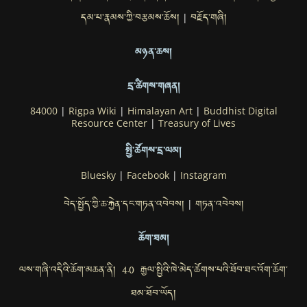
དམ་པ་རྣམས་ཀྱི་བརྩམས་ཆོས།
བརྗོད་གཞི།
|
མཉན་ཆས།
དྲ་ཚིགས་གཞན།
84000
|
Rigpa Wiki
|
Himalayan Art
|
Buddhist Digital
Resource Center
|
Treasury of Lives
སྤྱི་ཚོགས་དྲ་ལམ།
Bluesky
|
Facebook
|
Instagram
བེད་སྤྱོད་ཀྱི་ཆ་རྐྱེན་དང་གཏན་འབེབས།
གཏན་འབེབས།
|
ཆོག་ཐམ།
ལས་གཞི་འདིའི་ཆོག་མཆན་ནི། 4.0 རྒྱལ་སྤྱིའི་ཁེ་མེད་ཚོགས་པའི་ཐོབ་ཐང་འོག་ཆོག་
ཐམ་ཐོབ་ཡོད།