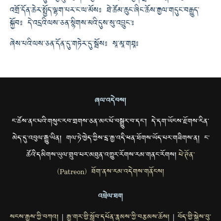
འགྲོ་དོན་ཆེར་སྤྱོད་ལྷག་པར་ང་ལ་མོས༔ ཐེ་ཚོམ་ཆུང་ཞིང་ཆོས་རྒྱལ་གདུང་བརྒྱུད་
སྐྱོབ༔ དེ་འདྲའི་ལས་ཅན་སྙིགས་མའི་དུས་སུ་འབྱུང་༔
ཞེས་པའི་ལས་ཅན་དོན་དུ་གཏེར་དུ་སྦོས༔ སཱ་མཱ་གཐཱ༔
ཞལ་འདེབས།
ང་ཚོས་ནང་པའི་གསུང་རབ་གྲགས་ཅན་མང་པོ་བསྒྱུར་བ་དང་། དེ་དག་ཡོངས་རྫོགས་རིན་
མེད་དུ་འབུལ་རྒྱུ་ཡིན། གལ་ཏེ་ཁྱེད་ཀྱིས་དྲ་རྒྱ་འདི་ཕན་ཐོགས་ཡོད་པར་གཟིགས་ན། ང་
ཚོའི་དམིགས་ཡུལ་གྲུབ་པར་མཐུན་འགྱུར་རོགས་རམ་གནང་རོགས།
པེ་ཊོན་
(Patreon) ཐོག་ནས་རམ་འདེགས་གནོངས།
འབྲེལ་ཐག
སངས་རྒྱས་ཀྱི་བཀའ།
རྒྱ་གར་གྱི་སློབ་དཔོན་རྣམས་ཀྱི་བརྩམས་ཆོས།
བོད་གྱི་སྐྱེས་བུ་
|
|