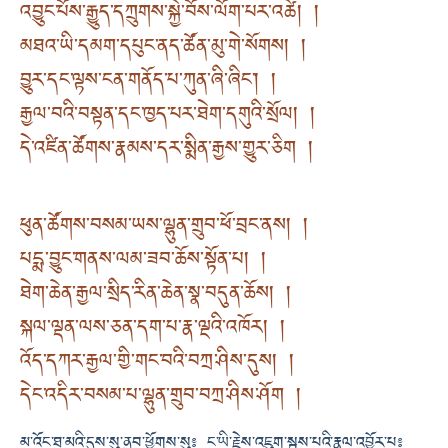
འབྱུང་པོས་རྒྱུད་དཀྲུགས་སྐྱེ་བོས་ལོག་པར་འཚེ། །
མཐའ་ཡི་དམག་དཔུང་ནད་ཚོན་མུ་གེ་སོགས། །
བྱུར་དང་ལྟས་ངན་གནོད་པ་ཀུན་ཞི་ཞིང༌། །
རྒྱལ་བའི་བསྟན་དང་ཁྱད་པར་ཐེག་དགུའི་སྲོལ། །
དེ་འཛིན་ཚོགས་རྣམས་དར་སྨིན་རྒྱས་གྱུར་ཅིག །
ཕུན་ཚོགས་བསམ་ཡས་ལྷུན་གྲུབ་ཕོ་བྲང་ནས། །
པདྨ་བྱུང་གནས་ལམ་ཟབ་ཆོས་སྟོན་པ། །
ཐེག་ཆེན་རྒྱལ་སྲིད་རིན་ཆེན་སྣ་བདུན་ཆོས། །
སྐལ་ལྡན་ལས་ཅན་དག་པ་རྣ་ལྔའི་འཁོར། །
འོད་དཀར་རྒྱལ་གྱི་གང་བའི་བཀྲ་ཤིས་དུས། །
དེང་འདིར་བསམ་པ་ལྷུན་གྲུབ་བཀྲ་ཤིས་ཤོག །
མ་འོང་ཐ་མའི་དུས་སུ་ནུབ་ཕྱོགས་སུ༔ ང་ཡི་རྗེས་འཇུག་སྦས་པའི་རྣལ་འབྱོར་པ༔