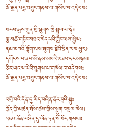
ཨོ་རྒྱན་པདྨ་འབྱུང་གནས་ལ་གསོལ་བ་འདེབས༔
སངས་རྒྱས་ཀུན་གྱི་ཐུགས་ཀྱི་སྤྲུལ་པ་སྟེ༔
རྒྱ་མཚོ་གཏིང་མཐའ་མེད་པའི་ཀློང་ལས་སྐྱེས༔
ནམ་མཁའི་གློག་ལས་ཐུགས་རྗེའི་ཕྲིན་ལས་མྱུར༔
དགོངས་པ་ཟབ་མོ་ནམ་མཁའི་མཐའ་དང་མཉམ༔
ཅིར་ཡང་ས་ལེའི་ཐུགས་ལ་གསོལ་བ་འདེབས༔
ཨོ་རྒྱན་པདྨ་འབྱུང་གནས་ལ་གསོལ་བ་འདེབས༔
འགྲོ་བའི་དོན་དུ་ཡིད་བཞིན་ནོར་བུའི་སྐུ༔
ཁྱོད་ཀྱི་མཚན་ཐོས་ཙམ་གྱིས་སྡུག་བསྔལ་སེལ༔
འཇའ་ཚོན་བཞིན་དུ་ཡོན་ཏན་སོ་སོར་གསལ༔