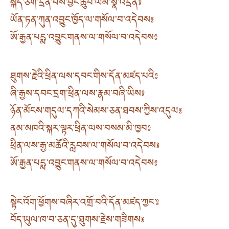
སྐད་ཅིག་དྲན་པས་བྱང་ཆུབ་ལམ་སྣ་འདྲེན༔
ཡོན་ཏན་ཀུན་འབྱུང་ཁྱོད་ལ་གསོལ་བ་འདེབས༔
ཨོ་རྒྱན་པདྨ་འབྱུང་གནས་ལ་གསོལ་བ་འདེབས༔
ཐུགས་རྗེའི་ཕྲིན་ལས་དབང་གིས་དོན་མཛད་པའི༔
ཞི་རྒྱས་དབང་དྲག་ཕྲིན་ལས་རྣམ་བཞི་ཡིས༔
ཉོན་མོངས་གདུལ་དཀའི་སེམས་ཅན་ཐབས་ཀྱིས་འདུལ༔
ནམ་མཁའི་སྐར་ལྟར་ཕྲིན་ལས་བསམ་མི་ཁྱབ༔
ཕྲིན་ལས་རྒྱ་མཚོའི་རླབས་ལ་གསོལ་བ་འདེབས༔
ཨོ་རྒྱན་པདྨ་འབྱུང་གནས་ལ་གསོལ་བ་འདེབས༔
སྟེང་འོག་ཕྱོགས་བཞིར་འགྲོ་བའི་དོན་མཛད་ཀྱང་༔
བོད་ཡུལ་ཁ་བ་ཅན་དུ་ཐུགས་རྗེས་གཟིགས༔