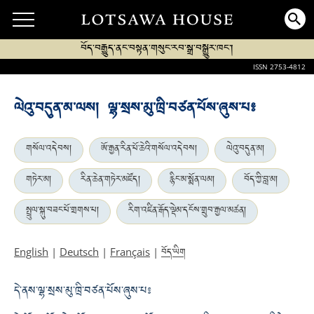
བོད་བརྒྱུད་ནང་བསྟན་གསུང་རབ་སྒྲ་བསྒྱུར་ཁང་།
ISSN 2753-4812
ལེའུ་བདུན་མ་ལས། ལྷ་སྲས་མུ་ཁྲི་བཙན་པོས་ཞུས་པ༔
གསོལ་འདེབས།
ཨོ་རྒྱན་རིན་པོ་ཆེའི་གསོལ་འདེབས།
ལེའུ་བདུན་མ།
གཏེར་མ།
རིན་ཆེན་གཏེར་མཛོད།
རྙིང་མ་སྨོན་ལམ།
བོད་ཀྱི་བླ་མ།
སྤྲུལ་སྐུ་བཟང་པོ་གྲགས་པ།
རིག་འཛིན་རྒོད་ལྡེམ་དངོས་གྲུབ་རྒྱལ་མཚན།
བོད་ཡིག
English
|
Deutsch
|
Français
|
དེ་ནས་ལྷ་སྲས་མུ་ཁྲི་བཙན་པོས་ཞུས་པ༔