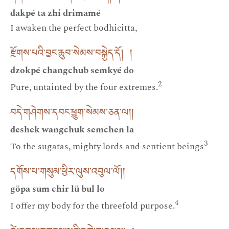
dakpé ta zhi drimamé
I awaken the perfect bodhicitta,
རྫོགས་པའི་བྱང་ཆུབ་སེམས་བསྐྱེད་དོ། །
dzokpé changchub semkyé do
2
Pure, untainted by the four extremes.
བདེ་གཤེགས་དབང་ཕྱུག་སེམས་ཅན་ལ། །
deshek wangchuk semchen la
3
To the sugatas, mighty lords and sentient beings
དགོས་པ་གསུམ་ཕྱིར་ལུས་འབུལ་ལོ། །
göpa sum chir lü bul lo
4
I offer my body for the threefold purpose.