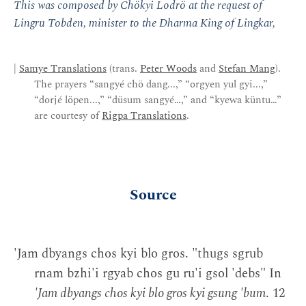
This was composed by Chökyi Lodrö at the request of
Lingru Tobden, minister to the Dharma King of Lingkar,
|
Samye Translations
(trans.
Peter Woods
and
Stefan Mang
).
The prayers “sangyé chö dang...,” “orgyen yul gyi...,”
“dorjé löpen...,” “düsum sangyé…,” and “kyewa küntu…”
are courtesy of
Rigpa Translations
.
Source
'Jam dbyangs chos kyi blo gros. "thugs sgrub
rnam bzhi'i rgyab chos gu ru'i gsol 'debs" In
'Jam dbyangs chos kyi blo gros kyi gsung 'bum
. 12