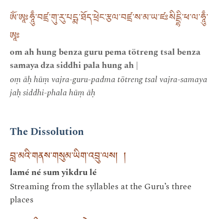
ཨོཾ་ཨཱཿཧཱུྃ་བཛྲ་གུ་རུ་པདྨ་ཐོད་ཕྲེང་རྩལ་བཛྲ་ས་མ་ཡ་ཛཿསིདྡྷི་ཕ་ལ་ཧཱུྃ་
ཨཱཿ
om ah hung benza guru pema tötreng tsal benza
samaya dza siddhi pala hung ah |
oṃ āḥ hūṃ vajra-guru-padma tötreng tsal vajra-samaya
jaḥ siddhi-phala hūṃ āḥ
The Dissolution
བླ་མའི་གནས་གསུམ་ཡིག་འབྲུ་ལས། །
lamé né sum yikdru lé
Streaming from the syllables at the Guru’s three
places