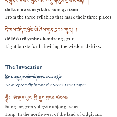
དེ་ཀུན་གནས་གསུམ་ཡིག་འབྲུ་གསུམ་གྱིས་མཚན། །
dé kün né sum yikdru sum gyi tsen
From the three syllables that mark their three places
དེ་ལས་འོད་འཕྲོས་ཡེ་ཤེས་སྤྱན་དྲངས་གྱུར། །
dé lé ö trö yeshe chendrang gyur
Light bursts forth, inviting the wisdom deities.
The Invocation
ཚིགས་བདུན་གསོལ་འདེབས་ཡང་ཡང་འདོན།
Now repeatedly intone the Seven-Line Prayer:
ཧཱུྃ༔ ཨོ་རྒྱན་ཡུལ་གྱི་ནུབ་བྱང་མཚམས༔
hung, orgyen yul gyi nubjang tsam
Hūṃ! In the north-west of the land of Oḍḍiyāna