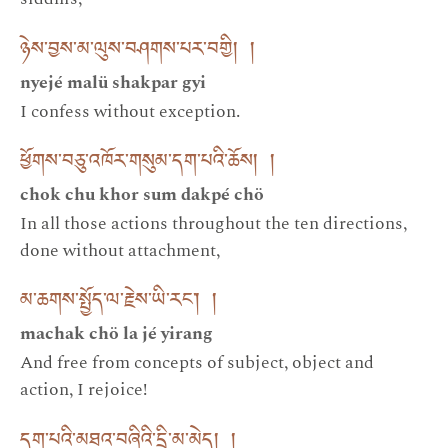
ཉེས་བྱས་མ་ལུས་བཤགས་པར་བགྱི། །
nyejé malü shakpar gyi
I confess without exception.
ཕྱོགས་བཅུ་འཁོར་གསུམ་དག་པའི་ཆོས། །
chok chu khor sum dakpé chö
In all those actions throughout the ten directions,
done without attachment,
མ་ཆགས་སྤྱོད་ལ་རྗེས་ཡི་རང༌། །
machak chö la jé yirang
And free from concepts of subject, object and
action, I rejoice!
དག་པའི་མཐའ་བཞིའི་དྲི་མ་མེད། །