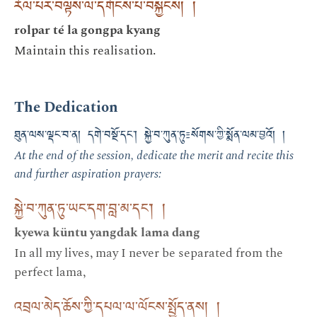
རོལ་པར་བལྟས་ལ་དགོངས་པ་བསྐྱངས། །
rolpar té la gongpa kyang
Maintain this realisation.
The Dedication
ཐུན་ལས་ལྡང་བ་ན། དགེ་བསྔོ་དང་། སྐྱེ་བ་ཀུན་ཏུ༴སོགས་ཀྱི་སྨོན་ལམ་བྱའོ། །
At the end of the session, dedicate the merit and recite this
and further aspiration prayers:
སྐྱེ་བ་ཀུན་ཏུ་ཡང་དག་བླ་མ་དང༌། །
kyewa küntu yangdak lama dang
In all my lives, may I never be separated from the
perfect lama,
འབྲལ་མེད་ཆོས་ཀྱི་དཔལ་ལ་ལོངས་སྤྱོད་ནས། །