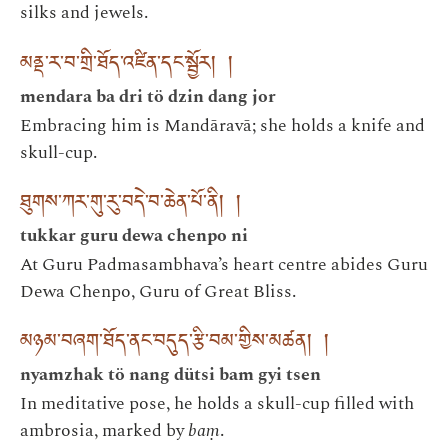
silks and jewels.
མནྡ་ར་བ་གྲི་ཐོད་འཛིན་དང་སྦྱོར། །
mendara ba dri tö dzin dang jor
Embracing him is Mandāravā; she holds a knife and
skull-cup.
ཐུགས་ཀར་གུ་རུ་བདེ་བ་ཆེན་པོ་ནི། །
tukkar guru dewa chenpo ni
At Guru Padmasambhava’s heart centre abides Guru
Dewa Chenpo, Guru of Great Bliss.
མཉམ་བཞག་ཐོད་ནང་བདུད་རྩི་བམ་གྱིས་མཚན། །
nyamzhak tö nang dütsi bam gyi tsen
In meditative pose, he holds a skull-cup filled with
ambrosia, marked by
baṃ
.