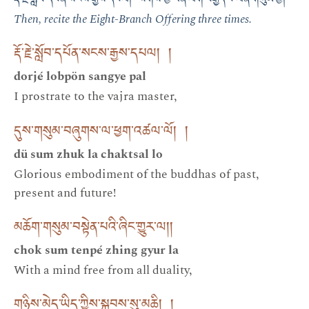
རྡོ་རྗེ་སློབ་དཔོན་སངས་རྒྱས་དཔལ། སོགས་ཀྱི་ཡན་ལག་བརྒྱད་པ་ལན་གསུམ་བྱ།
Then, recite the Eight-Branch Offering three times.
རྡོ་རྗེ་སློབ་དཔོན་སངས་རྒྱས་དཔལ། །
dorjé lobpön sangye pal
I prostrate to the vajra master,
དུས་གསུམ་བཞུགས་ལ་ཕྱག་འཚལ་ལོ། །
dü sum zhuk la chaktsal lo
Glorious embodiment of the buddhas of past,
present and future!
མཆོག་གསུམ་བསྟེན་པའི་ཞིང་གྱུར་ལ། །
chok sum tenpé zhing gyur la
With a mind free from all duality,
གཉིས་མེད་ཡིད་ཀྱིས་སྐྱབས་སུ་མཆི། །