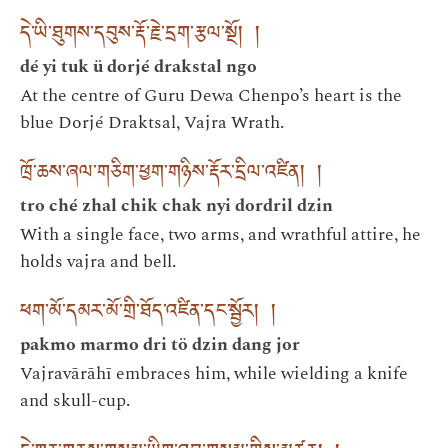
དེ་ཡི་ཐུགས་དབུས་རྡོ་རྗེ་དྲག་རྩལ་སྔོ། །
dé yi tuk ü dorjé drakstal ngo
At the centre of Guru Dewa Chenpo’s heart is the
blue Dorjé Draktsal, Vajra Wrath.
ཁྲོ་ཆས་ཞལ་གཅིག་ཕྱག་གཉིས་རྡོར་དྲིལ་འཛིན། །
tro ché zhal chik chak nyi dordril dzin
With a single face, two arms, and wrathful attire, he
holds vajra and bell.
ཕག་མོ་དམར་མོ་གྲི་ཐོད་འཛིན་དང་སྦྱོར། །
pakmo marmo dri tö dzin dang jor
Vajravārāhī embraces him, while wielding a knife
and skull-cup.