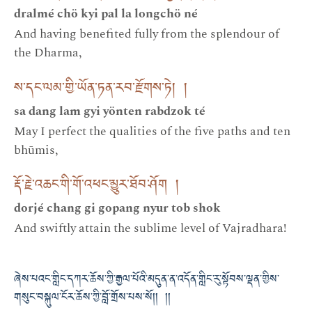
dralmé chö kyi pal la longchö né
And having benefited fully from the splendour of
the Dharma,
ས་དང་ལམ་གྱི་ཡོན་ཏན་རབ་རྫོགས་ཏེ། །
sa dang lam gyi yönten rabdzok té
May I perfect the qualities of the five paths and ten
bhūmis,
རྡོ་རྗེ་འཆང་གི་གོ་འཕང་མྱུར་ཐོབ་ཤོག །
dorjé chang gi gopang nyur tob shok
And swiftly attain the sublime level of Vajradhara!
ཞེས་པའང་གླིང་དཀར་ཆོས་ཀྱི་རྒྱལ་པོའི་མདུན་ན་འདོན་གླིང་རུ་སྟོབས་ལྡན་གྱིས་
གསུང་བསྐུལ་ངོར་ཆོས་ཀྱི་བློ་གྲོས་པས་སོ།། །།