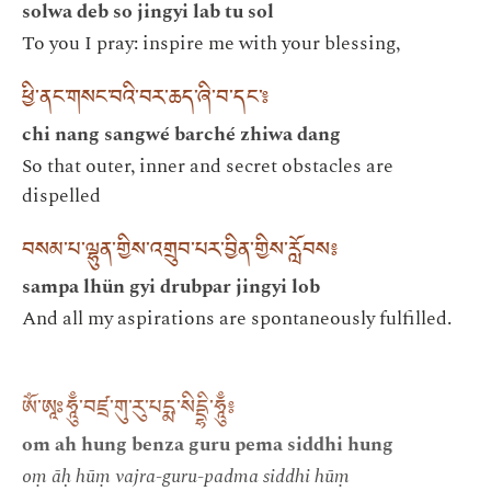
solwa deb so jingyi lab tu sol
To you I pray: inspire me with your blessing,
ཕྱི་ནང་གསང་བའི་བར་ཆད་ཞི་བ་དང༌༔
chi nang sangwé barché zhiwa dang
So that outer, inner and secret obstacles are
dispelled
བསམ་པ་ལྷུན་གྱིས་འགྲུབ་པར་བྱིན་གྱིས་རློབས༔
sampa lhün gyi drubpar jingyi lob
And all my aspirations are spontaneously fulfilled.
ཨོཾ་ཨཱཿཧཱུྃ་བཛྲ་གུ་རུ་པདྨ་སིདྡྷི་ཧཱུྃ༔
om ah hung benza guru pema siddhi hung
oṃ āḥ hūṃ vajra-guru-padma siddhi hūṃ