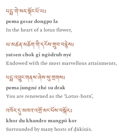
པདྨ་གེ་སར་སྡོང་པོ་ལ༔
pema gesar dongpo la
In the heart of a lotus flower,
ཡ་མཚན་མཆོག་གི་དངོས་གྲུབ་བརྙེས༔
yatsen chok gi ngödrub nyé
Endowed with the most marvellous attainments,
པདྨ་འབྱུང་གནས་ཞེས་སུ་གྲགས༔
pema jungné zhé su drak
You are renowned as the ‘Lotus-born’,
འཁོར་དུ་མཁའ་འགྲོ་མང་པོས་བསྐོར༔
khor du khandro mangpö kor
Surrounded by many hosts of ḍākinīs.