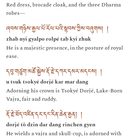
Red dress, brocade cloak, and the three Dharma
robes—
ཞབས་གཉིས་རྒྱལ་པོ་རོལ་པའི་སྟབས་ཀྱིས་བཞུགས། །
zhab nyi gyalpo rolpé tab kyi zhuk
He is a majestic presence, in the posture of royal
ease.
དབུ་གཙུག་མཚོ་སྐྱེས་རྡོ་རྗེ་དཀར་དམར་མདངས། །
u tsuk tsokyé dorjé kar mar dang
Adorning his crown is Tsokyé Dorjé, Lake-Born
Vajra, fair and ruddy.
རྡོ་རྗེ་ཐོད་འཛིན་དར་དང་རིན་ཆེན་རྒྱན། །
dorjé tö dzin dar dang rinchen gyen
He wields a vajra and skull-cup, is adorned with