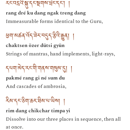
རང་འདྲའི་སྐུ་དང་སྔགས་ཕྲེང་དང་། །
rang dré ku dang ngak treng dang
Immeasurable forms identical to the Guru,
ཕྱག་མཚན་འོད་ཟེར་བདུད་རྩིའི་རྒྱུན། །
chaktsen özer dütsi gyün
Strings of mantras, hand implements, light-rays,
དཔག་མེད་རང་གི་གནས་གསུམ་དུ། །
pakmé rang gi né sum du
And cascades of ambrosia,
རིམ་དང་ཅིག་ཆར་ཐིམ་པ་ཡིས། །
rim dang chikchar timpa yi
Dissolve into our three places in sequence, then all
at once.