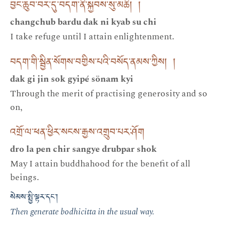
བྱང་ཆུབ་བར་དུ་བདག་ནི་སྐྱབས་སུ་མཆི། །
changchub bardu dak ni kyab su chi
I take refuge until I attain enlightenment.
བདག་གི་སྦྱིན་སོགས་བགྱིས་པའི་བསོད་ནམས་ཀྱིས། །
dak gi jin sok gyipé sönam kyi
Through the merit of practising generosity and so
on,
འགྲོ་ལ་ཕན་ཕྱིར་སངས་རྒྱས་འགྲུབ་པར་ཤོག
dro la pen chir sangye drubpar shok
May I attain buddhahood for the benefit of all
beings.
སེམས་སྤྱི་ལྟར་དང་།
Then generate bodhicitta in the usual way.