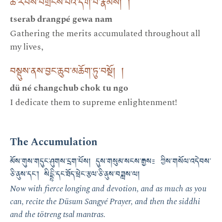
ཚེ་རབས་བགྲངས་པའི་དགེ་བ་རྣམས། །
tserab drangpé gewa nam
Gathering the merits accumulated throughout all
my lives,
བསྡུས་ནས་བྱང་ཆུབ་མཆོག་ཏུ་བསྔོ། །
dü né changchub chok tu ngo
I dedicate them to supreme enlightenment!
The Accumulation
མོས་གུས་གདུང་ཤུགས་དྲག་པོས། དུས་གསུམ་སངས་རྒྱས༴ ཀྱིས་གསོལ་འདེབས་
ཅི་ནུས་དང་། སིདྡྷི་དང་ཐོད་ཕྲེང་རྩལ་ཅི་ནུས་བཟླས་ལ།
Now with fierce longing and devotion, and as much as you
can, recite the Düsum Sangyé Prayer, and then the siddhi
and the tötreng tsal mantras.