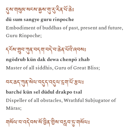
དུས་གསུམ་སངས་རྒྱས་གུ་རུ་རིན་པོ་ཆེ༔
dü sum sangye guru rinpoche
Embodiment of buddhas of past, present and future,
Guru Rinpoche;
དངོས་གྲུབ་ཀུན་བདག་བདེ་བ་ཆེན་པོའི་ཞབས༔
ngödrub kün dak dewa chenpö zhab
Master of all siddhis, Guru of Great Bliss;
བར་ཆད་ཀུན་སེལ་བདུད་འདུལ་དྲག་པོ་རྩལ༔
barché kün sel düdul drakpo tsal
Dispeller of all obstacles, Wrathful Subjugator of
Māras;
གསོལ་བ་འདེབས་སོ་བྱིན་གྱིས་བརླབ་ཏུ་གསོལ༔