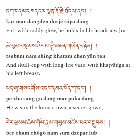
དཀར་དམར་མདངས་ལྡན་རྡོ་རྗེ་ཐོད་པ་དང་། །
kar mar dangden dorjé töpa dang
Fair with ruddy glow, he holds in his hands a vajra
ཚེ་བུམ་བསྣམས་ཤིང་ཁ་ཊྭཱྃ་མཆན་གཡོན་བརྟེན། །
tsebum nam shing khatam chen yön ten
And skull-cup with long-life vase, with khaṭvāṅga at
his left breast.
པད་ཞྭ་གསང་གོས་འདང་དམར་ཕོད་ཀ་དང་། །
pé zha sang gö dang mar pöka dang
He wears the lotus crown, a secret gown,
བེར་ཕྱམས་ཆོས་གོས་རྣམ་གསུམ་མཛེས་པར་བཀླུབས། །
ber cham chögö nam sum dzepar lub