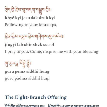
ཁྱེད་ཀྱི་རྗེས་སུ་བདག་བསྒྲུབ་ཀྱི༔
khyé kyi jesu dak drub kyi
Following in your footsteps,
བྱིན་གྱིས་བརླབ་ཕྱིར་གཤེགས་སུ་གསོལ༔
jingyi lab chir shek su sol
I pray to you: Come, inspire me with your blessing!
གུ་རུ་པདྨ་སིདྡྷི་ཧཱུྃ༔
guru pema siddhi hung
guru padma siddhi hūṃ
The Eight-Branch Offering