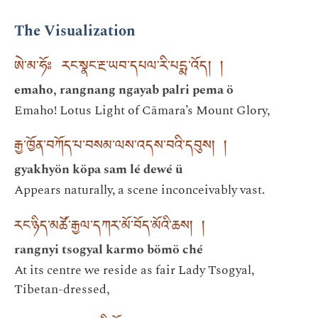
The Visualization
ཨེ་མ་ཧོཿ རང་སྣང་རྔ་ཡབ་དཔལ་རི་པདྨ་འོད། །
emaho, rangnang ngayab palri pema ö
Emaho! Lotus Light of Cāmara’s Mount Glory,
རྒྱ་ཁྱོན་བཀོད་པ་བསམ་ལས་འདས་བའི་དབུས། །
gyakhyön köpa sam lé dewé ü
Appears naturally, a scene inconceivably vast.
རང་ཉིད་མཚོ་རྒྱལ་དཀར་མོ་བོད་མོའི་ཆས། །
rangnyi tsogyal karmo bömö ché
At its centre we reside as fair Lady Tsogyal,
Tibetan-dressed,