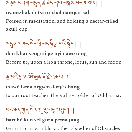
མཉམ་བཞག་བདུད་རྩི་ཐོད་ཞལ་བསྣམ་པར་གསལ། །
nyamzhak dütsi tö zhal nampar sal
Poised in meditation, and holding a nectar-filled
skull-cup.
མདུན་མཁར་སེང་ཁྲི་པད་ཉི་ཟླ་བའི་སྟེང་། །
dün khar sengtri pé nyi dawé teng
Before us, upon a lion throne, lotus, sun and moon
རྩ་བའི་བླ་མ་ཨོ་རྒྱན་རྡོ་རྗེ་འཆང་། །
tsawé lama orgyen dorjé chang
Is our root teacher, the Vajra-Holder of Uḍḍiyāna:
བར་ཆད་ཀུན་སེལ་གུ་རུ་པདྨ་འབྱུང་། །
barché kün sel guru pema jung
Guru Padmasambhava, the Dispeller of Obstacles.