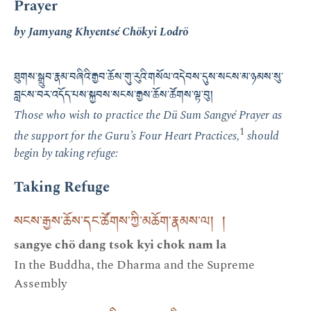
Prayer
by Jamyang Khyentsé Chökyi Lodrö
ཐུགས་སྒྲུབ་རྣམ་བཞིའི་རྒྱབ་ཆོས་གུ་རུའི་གསོལ་འདེབས་དུས་སངས་མ་ཉམས་སུ་
བླངས་བར་འདོད་པས་སྐྱབས་སངས་རྒྱས་ཆོས་ཚོགས་ལྟ་བུ།
Those who wish to practice the Dü Sum Sangyé Prayer as
1
the support for the Guru’s Four Heart Practices,
should
begin by taking refuge:
Taking Refuge
སངས་རྒྱས་ཆོས་དང་ཚོགས་ཀྱི་མཆོག་རྣམས་ལ། །
sangye chö dang tsok kyi chok nam la
In the Buddha, the Dharma and the Supreme
Assembly