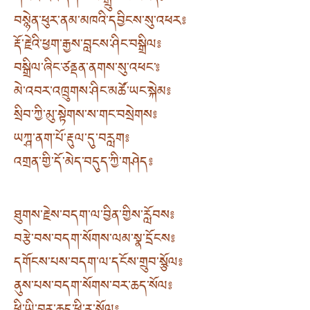
བསྙེན་ཕུར་ནམ་མཁའི་དབྱིངས་སུ་འཕར༔
རྡོ་རྗེའི་ཕྱག་རྒྱས་བླངས་ཤིང་བསྒྲིལ༔
བསྒྲིལ་ཞིང་ཙནྡན་ནགས་སུ་འཕང་༔
མེ་འབར་འཁྲུགས་ཤིང་མཚོ་ཡང་སྐེམ༔
སྲིབ་ཀྱི་མུ་སྟེགས་ས་གང་བསྲེགས༔
ཡཀྴ་ནག་པོ་རྡུལ་དུ་བརླག༔
འགྲན་གྱི་དོ་མེད་བདུད་ཀྱི་གཤེད༔
ཐུགས་རྗེས་བདག་ལ་བྱིན་གྱིས་རློབས༔
བརྩེ་བས་བདག་སོགས་ལམ་སྣ་དྲོངས༔
དགོངས་པས་བདག་ལ་དངོས་གྲུབ་སྩོལ༔
ནུས་པས་བདག་སོགས་བར་ཆད་སོལ༔