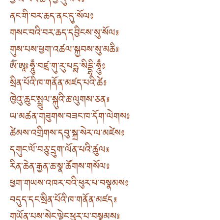
ཕྱི་ཡི་བར་ཆད་ཕྱི་རུ་སོལ༔
ནང་གི་བར་ཆད་ནང་དུ་སོལ༔
གསང་བའི་བར་ཆད་དབྱིངས་སུ་སོལ༔
གུས་པས་ཕྱག་འཚལ་སྐྱབས་སུ་མཆི༔
ཨོཾ་ཨཱཿཧཱུྃ་བཛྲ་གུ་རུ་པདྨ་སིདྡྷི་ཧཱུྃ༔
སྲིན་པོའི་ཁ་གནོན་མཛད་པའི་ཚེ༔
ཁྱེའུ་ཆུང་སྤྲུལ་སྐུའི་ཆ་ལུགས་ཅན༔
ཡ་མཚན་གཟུགས་བཟང་ཁ་དོག་ལེགས༔
ཚེམས་འགྲིགས་དབུ་སྐྲ་སེར་ལ་མཛེས༔
དགུང་ལོ་བཅུ་དྲུག་ལོན་པའི་ཚུལ༔
རིན་ཆེན་རྒྱན་ཆ་སྣ་ཚོགས་གསོལ༔
ཕྱག་གཡས་འཁར་བའི་ཕུར་པ་བསྣམས༔
བདུད་དང་སྲིན་པོའི་ཁ་གནོན་མཛད༔
གཡོན་པས་སེང་ལྡེང་ཕུར་པ་བསྣམས༔