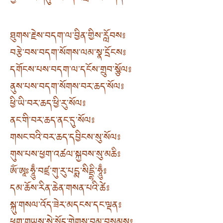
ཐུགས་རྗེས་བདག་ལ་བྱིན་གྱིས་རློབས༔
བརྩེ་བས་བདག་སོགས་ལམ་སྣ་དྲོངས༔
དགོངས་པས་བདག་ལ་དངོས་གྲུབ་སྩོལ༔
ནུས་པས་བདག་སོགས་བར་ཆད་སོལ༔
ཕྱི་ཡི་བར་ཆད་ཕྱི་རུ་སོལ༔
ནང་གི་བར་ཆད་ནང་དུ་སོལ༔
གསང་བའི་བར་ཆད་དབྱིངས་སུ་སོལ༔
གུས་པས་ཕྱག་འཚལ་སྐྱབས་སུ་མཆི༔
ཨོཾ་ཨཱཿཧཱུྃ་བཛྲ་གུ་རུ་པདྨ་སིདྡྷི་ཧཱུྃ༔
དམ་ཆོས་རིན་ཆེན་གསན་པའི་ཚེ༔
སྐུ་གསལ་འོད་ཟེར་མདངས་དང་ལྡན༔