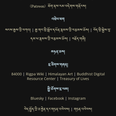
(Patreon) ཐོག་ནས་རམ་འདེགས་གནོངས།
འབྲེལ་ཐག
སངས་རྒྱས་ཀྱི་བཀའ།
རྒྱ་གར་གྱི་སློབ་དཔོན་རྣམས་ཀྱི་བརྩམས་ཆོས།
བོད་གྱི་སྐྱེས་བུ་
|
|
དམ་པ་རྣམས་ཀྱི་བརྩམས་ཆོས།
བརྗོད་གཞི།
|
མཉན་ཆས།
དྲ་ཚིགས་གཞན།
84000
|
Rigpa Wiki
|
Himalayan Art
|
Buddhist Digital
Resource Center
|
Treasury of Lives
སྤྱི་ཚོགས་དྲ་ལམ།
Bluesky
|
Facebook
|
Instagram
བེད་སྤྱོད་ཀྱི་ཆ་རྐྱེན་དང་གཏན་འབེབས།
གཏན་འབེབས།
|