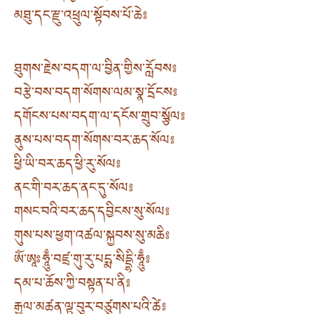
མཐུ་དང་རྫུ་འཕྲུལ་སྟོབས་པོ་ཆེ༔
ཐུགས་རྗེས་བདག་ལ་བྱིན་གྱིས་རློབས༔
བརྩེ་བས་བདག་སོགས་ལམ་སྣ་དྲོངས༔
དགོངས་པས་བདག་ལ་དངོས་གྲུབ་སྩོལ༔
ནུས་པས་བདག་སོགས་བར་ཆད་སོལ༔
ཕྱི་ཡི་བར་ཆད་ཕྱི་རུ་སོལ༔
ནང་གི་བར་ཆད་ནང་དུ་སོལ༔
གསང་བའི་བར་ཆད་དབྱིངས་སུ་སོལ༔
གུས་པས་ཕྱག་འཚལ་སྐྱབས་སུ་མཆི༔
ཨོཾ་ཨཱཿཧཱུྃ་བཛྲ་གུ་རུ་པདྨ་སིདྡྷི་ཧཱུྃ༔
དམ་པ་ཆོས་ཀྱི་བསྟན་པ་ནི༔
རྒྱལ་མཚན་ལྟ་བུར་བཙུགས་པའི་ཚེ༔