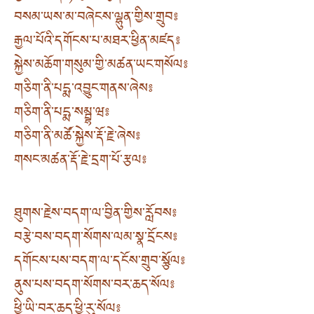
བསམ་ཡས་མ་བཞེངས་ལྷུན་གྱིས་གྲུབ༔
རྒྱལ་པོའི་དགོངས་པ་མཐར་ཕྱིན་མཛད༔
སྐྱེས་མཆོག་གསུམ་གྱི་མཚན་ཡང་གསོལ༔
གཅིག་ནི་པདྨ་འབྱུང་གནས་ཞེས༔
གཅིག་ནི་པདྨ་སམྦྷ་ཝ༔
གཅིག་ནི་མཚོ་སྐྱེས་རྡོ་རྗེ་ཞེས༔
གསང་མཚན་རྡོ་རྗེ་དྲག་པོ་རྩལ༔
ཐུགས་རྗེས་བདག་ལ་བྱིན་གྱིས་རློབས༔
བརྩེ་བས་བདག་སོགས་ལམ་སྣ་དྲོངས༔
དགོངས་པས་བདག་ལ་དངོས་གྲུབ་སྩོལ༔
ནུས་པས་བདག་སོགས་བར་ཆད་སོལ༔
ཕྱི་ཡི་བར་ཆད་ཕྱི་རུ་སོལ༔