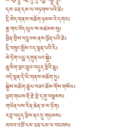
ཨོཾ་ཨཱཿཧཱུྃ་བཛྲ་གུ་རུ་པདྨ་སིདྡྷི་ཧཱུྃ༔
དམ་ཅན་དམ་ལ་བཏགས་པའི་ཚེ༔
དྲི་མེད་གནས་མཆོག་ཉམས་རེ་དགའ༔
རྒྱ་གར་བོད་ཡུལ་ས་མཚམས་སུ༔
བྱིན་གྱིས་བརླབས་ནས་བྱོན་པའི་ཚེ༔
དྲི་བསུང་སྤོས་ངད་ལྡན་པའི་རི༔
མེ་ཏོག་པདྨ་དགུན་ཡང་སྐྱེ༔
ཆུ་མིག་བྱང་ཆུབ་བདུད་རྩིའི་ཆུ༔
བདེ་ལྡན་དེ་ཡི་གནས་མཆོག་ཏུ༔
སྐྱེས་མཆོག་ཚུལ་བཟང་ཆོས་གོས་གསོལ༔
ཕྱག་གཡས་རྡོ་རྗེ་རྩེ་དགུ་བསྣམས༔
གཡོན་པས་རིན་ཆེན་ཟ་མ་ཏོག༔
རཀྟ་བདུད་རྩིས་ནང་དུ་གཏམས༔
མཁའ་འགྲོ་དམ་ཅན་དམ་ལ་བཏགས༔