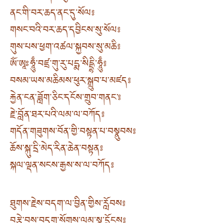
ནང་གི་བར་ཆད་ནང་དུ་སོལ༔
གསང་བའི་བར་ཆད་དབྱིངས་སུ་སོལ༔
གུས་པས་ཕྱག་འཚལ་སྐྱབས་སུ་མཆི༔
ཨོཾ་ཨཱཿཧཱུྃ་བཛྲ་གུ་རུ་པདྨ་སིདྡྷི་ཧཱུྃ༔
བསམ་ཡས་མཆིམས་ཕུར་སྒྲུབ་པ་མཛད༔
རྐྱེན་ངན་ཟློག་ཅིང་དངོས་གྲུབ་གནང་༔
རྗེ་བློན་ཐར་པའི་ལམ་ལ་བཀོད༔
གདོན་གཟུགས་བོན་གྱི་བསྟན་པ་བསྣུབས༔
ཆོས་སྐུ་དྲི་མེད་རིན་ཆེན་བསྟན༔
སྐལ་ལྡན་སངས་རྒྱས་ས་ལ་བཀོད༔
ཐུགས་རྗེས་བདག་ལ་བྱིན་གྱིས་རློབས༔
བརྩེ་བས་བདག་སོགས་ལམ་སྣ་དྲོངས༔