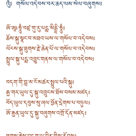
༃ གསོལ་འདེབས་བར་ཆད་ལམ་སེལ་བཞུགས༔
ཨོཾ་ཨཱཿཧཱུྃ་བཛྲ་གུ་རུ་པདྨ་སིདྡྷི་ཧཱུྃ༔
ཆོས་སྐུ་སྣང་བ་མཐའ་ཡས་ལ་གསོལ་བ་འདེབས༔
ལོངས་སྐུ་ཐུགས་རྗེ་ཆེན་པོ་ལ་གསོལ་བ་འདེབས༔
སྤྲུལ་སྐུ་པདྨ་འབྱུང་གནས་ལ་གསོལ་བ་འདེབས༔
བདག་གི་བླ་མ་ངོ་མཚར་སྤྲུལ་པའི་སྐུ༔
རྒྱ་གར་ཡུལ་དུ་སྐུ་འཁྲུངས་ཐོས་བསམ་མཛད༔
བོད་ཡུལ་དབུས་སུ་ཞལ་བྱོན་དྲེགས་པ་བཏུལ༔
ཨོ་རྒྱན་ཡུལ་དུ་སྐུ་བཞུགས་འགྲོ་དོན་མཛད༔