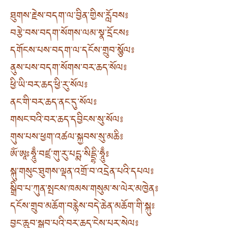
ཐུགས་རྗེས་བདག་ལ་བྱིན་གྱིས་རློབས༔
བརྩེ་བས་བདག་སོགས་ལམ་སྣ་དྲོངས༔
དགོངས་པས་བདག་ལ་དངོས་གྲུབ་སྩོལ༔
ནུས་པས་བདག་སོགས་བར་ཆད་སོལ༔
ཕྱི་ཡི་བར་ཆད་ཕྱི་རུ་སོལ༔
ནང་གི་བར་ཆད་ནང་དུ་སོལ༔
གསང་བའི་བར་ཆད་དབྱིངས་སུ་སོལ༔
གུས་པས་ཕྱག་འཚལ་སྐྱབས་སུ་མཆི༔
ཨོཾ་ཨཱཿཧཱུྃ་བཛྲ་གུ་རུ་པདྨ་སིདྡྷི་ཧཱུྃ༔
སྐུ་གསུང་ཐུགས་ལྡན་འགྲོ་བ་འདྲེན་པའི་དཔལ༔
སྒྲིབ་པ་ཀུན་སྤངས་ཁམས་གསུམ་ས་ལེར་མཁྱེན༔
དངོས་གྲུབ་མཆོག་བརྙེས་བདེ་ཆེན་མཆོག་གི་སྐུ༔
བྱང་ཆུབ་སྒྲུབ་པའི་བར་ཆད་ངེས་པར་སེལ༔