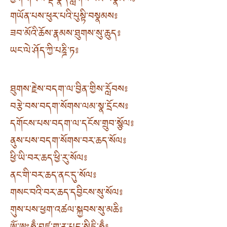
ཕྱག་གཡས་སྡེ་སྣོད་གླེགས་བམ་བསྣམས༔
གཡོན་པས་ཕུར་པའི་པུསྟི་བསྣམས༔
ཟབ་མོའི་ཆོས་རྣམས་ཐུགས་སུ་ཆུད༔
ཡང་ལེ་ཤོད་ཀྱི་པཎྜི་ཏ༔
ཐུགས་རྗེས་བདག་ལ་བྱིན་གྱིས་རློབས༔
བརྩེ་བས་བདག་སོགས་ལམ་སྣ་དྲོངས༔
དགོངས་པས་བདག་ལ་དངོས་གྲུབ་སྩོལ༔
ནུས་པས་བདག་སོགས་བར་ཆད་སོལ༔
ཕྱི་ཡི་བར་ཆད་ཕྱི་རུ་སོལ༔
ནང་གི་བར་ཆད་ནང་དུ་སོལ༔
གསང་བའི་བར་ཆད་དབྱིངས་སུ་སོལ༔
གུས་པས་ཕྱག་འཚལ་སྐྱབས་སུ་མཆི༔