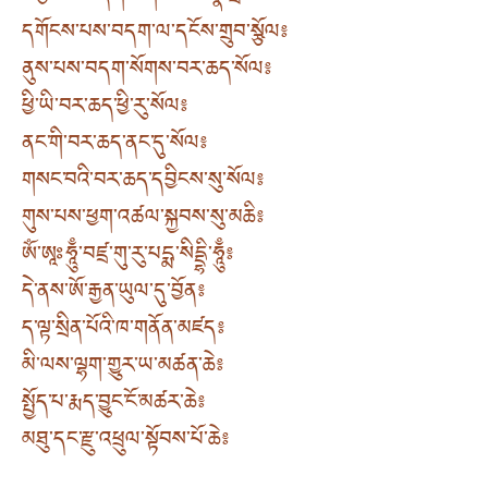
དགོངས་པས་བདག་ལ་དངོས་གྲུབ་སྩོལ༔
ནུས་པས་བདག་སོགས་བར་ཆད་སོལ༔
ཕྱི་ཡི་བར་ཆད་ཕྱི་རུ་སོལ༔
ནང་གི་བར་ཆད་ནང་དུ་སོལ༔
གསང་བའི་བར་ཆད་དབྱིངས་སུ་སོལ༔
གུས་པས་ཕྱག་འཚལ་སྐྱབས་སུ་མཆི༔
ཨོཾ་ཨཱཿཧཱུྃ་བཛྲ་གུ་རུ་པདྨ་སིདྡྷི་ཧཱུྃ༔
དེ་ནས་ཨོ་རྒྱན་ཡུལ་དུ་བྱོན༔
ད་ལྟ་སྲིན་པོའི་ཁ་གནོན་མཛད༔
མི་ལས་ལྷག་གྱུར་ཡ་མཚན་ཆེ༔
སྤྱོད་པ་རྨད་བྱུང་ངོ་མཚར་ཆེ༔
མཐུ་དང་རྫུ་འཕྲུལ་སྟོབས་པོ་ཆེ༔