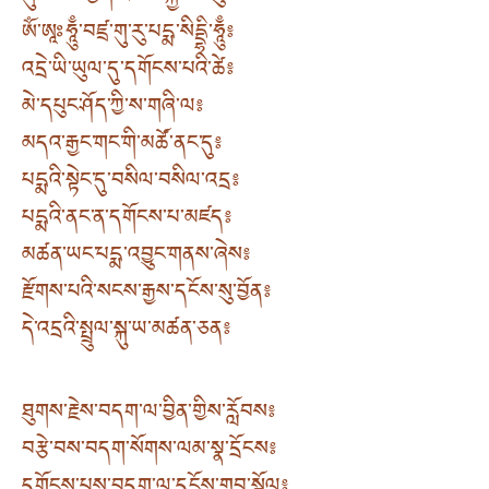
ཨོཾ་ཨཱཿཧཱུྃ་བཛྲ་གུ་རུ་པདྨ་སིདྡྷི་ཧཱུྃ༔
འདྲེ་ཡི་ཡུལ་དུ་དགོངས་པའི་ཚེ༔
མེ་དཔུང་ཤོད་ཀྱི་ས་གཞི་ལ༔
མདའ་རྒྱང་གང་གི་མཚོ་ནང་དུ༔
པདྨའི་སྟེང་དུ་བསིལ་བསིལ་འདྲ༔
པདྨའི་ནང་ན་དགོངས་པ་མཛད༔
མཚན་ཡང་པདྨ་འབྱུང་གནས་ཞེས༔
རྫོགས་པའི་སངས་རྒྱས་དངོས་སུ་བྱོན༔
དེ་འདྲའི་སྤྲུལ་སྐུ་ཡ་མཚན་ཅན༔
ཐུགས་རྗེས་བདག་ལ་བྱིན་གྱིས་རློབས༔
བརྩེ་བས་བདག་སོགས་ལམ་སྣ་དྲོངས༔