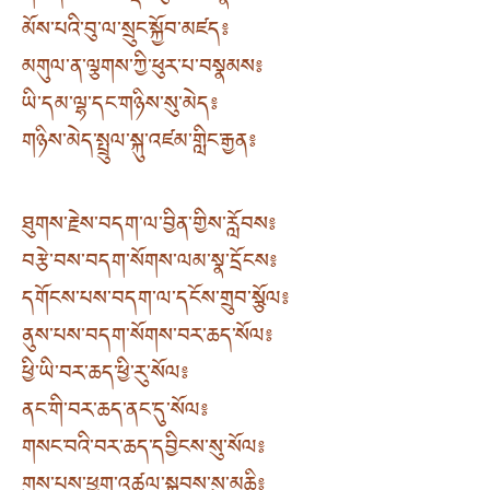
མོས་པའི་བུ་ལ་སྲུང་སྐྱོབ་མཛད༔
མགུལ་ན་ལྕགས་ཀྱི་ཕུར་པ་བསྣམས༔
ཡི་དམ་ལྷ་དང་གཉིས་སུ་མེད༔
གཉིས་མེད་སྤྲུལ་སྐུ་འཛམ་གླིང་རྒྱན༔
ཐུགས་རྗེས་བདག་ལ་བྱིན་གྱིས་རློབས༔
བརྩེ་བས་བདག་སོགས་ལམ་སྣ་དྲོངས༔
དགོངས་པས་བདག་ལ་དངོས་གྲུབ་སྩོལ༔
ནུས་པས་བདག་སོགས་བར་ཆད་སོལ༔
ཕྱི་ཡི་བར་ཆད་ཕྱི་རུ་སོལ༔
ནང་གི་བར་ཆད་ནང་དུ་སོལ༔
གསང་བའི་བར་ཆད་དབྱིངས་སུ་སོལ༔
གུས་པས་ཕྱག་འཚལ་སྐྱབས་སུ་མཆི༔