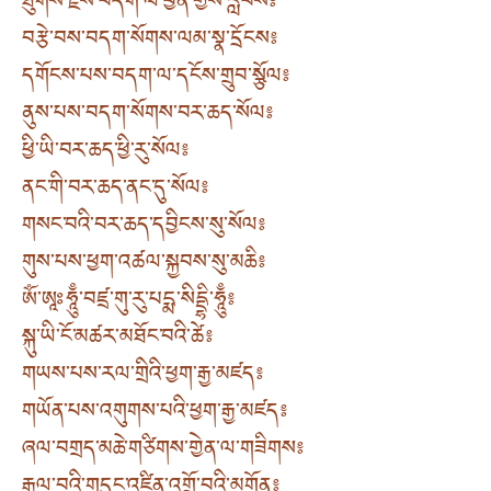
ཐུགས་རྗེས་བདག་ལ་བྱིན་གྱིས་རློབས༔
བརྩེ་བས་བདག་སོགས་ལམ་སྣ་དྲོངས༔
དགོངས་པས་བདག་ལ་དངོས་གྲུབ་སྩོལ༔
ནུས་པས་བདག་སོགས་བར་ཆད་སོལ༔
ཕྱི་ཡི་བར་ཆད་ཕྱི་རུ་སོལ༔
ནང་གི་བར་ཆད་ནང་དུ་སོལ༔
གསང་བའི་བར་ཆད་དབྱིངས་སུ་སོལ༔
གུས་པས་ཕྱག་འཚལ་སྐྱབས་སུ་མཆི༔
ཨོཾ་ཨཱཿཧཱུྃ་བཛྲ་གུ་རུ་པདྨ་སིདྡྷི་ཧཱུྃ༔
སྐུ་ཡི་ངོ་མཚར་མཐོང་བའི་ཚེ༔
གཡས་པས་རལ་གྲིའི་ཕྱག་རྒྱ་མཛད༔
གཡོན་པས་འགུགས་པའི་ཕྱག་རྒྱ་མཛད༔
ཞལ་བགྲད་མཆེ་གཙིགས་གྱེན་ལ་གཟིགས༔
རྒྱལ་བའི་གདུང་འཛིན་འགྲོ་བའི་མགོན༔