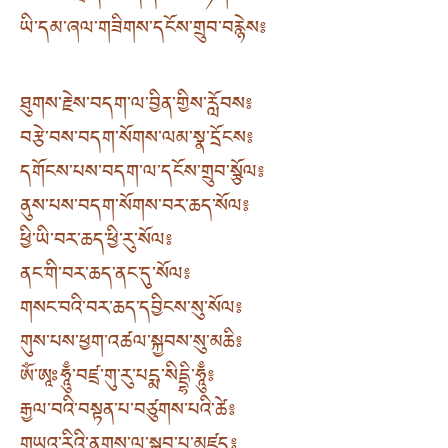
ཡི་དམ་ཞལ་གཟིགས་དངོས་གྲུབ་བརྙེས༔
ཐུགས་རྗེས་བདག་ལ་བྱིན་གྱིས་རློབས༔
བརྩེ་བས་བདག་སོགས་ལམ་སྣ་དྲོངས༔
དགོངས་པས་བདག་ལ་དངོས་གྲུབ་སྩོལ༔
ནུས་པས་བདག་སོགས་བར་ཆད་སོལ༔
ཕྱི་ཡི་བར་ཆད་ཕྱི་རུ་སོལ༔
ནང་གི་བར་ཆད་ནང་དུ་སོལ༔
གསང་བའི་བར་ཆད་དབྱིངས་སུ་སོལ༔
གུས་པས་ཕྱག་འཚལ་སྐྱབས་སུ་མཆི༔
ཨོཾ་ཨཱཿཧཱུྃ་བཛྲ་གུ་རུ་པདྨ་སིདྡྷི་ཧཱུྃ༔
རྒྱལ་བའི་བསྟན་པ་བཙུགས་པའི་ཚེ༔
གཡའ་རིའི་ནགས་ལ་སྒྲུབ་པ་མཛད༔