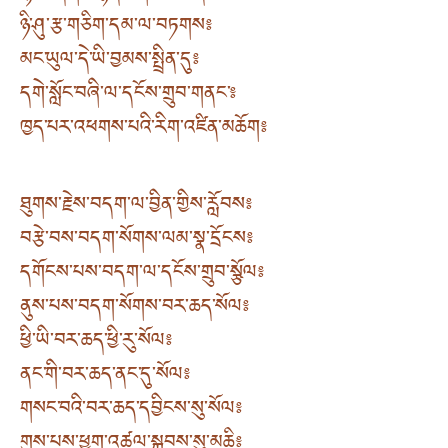
ཉི་ཤུ་རྩ་གཅིག་དམ་ལ་བཏགས༔
མང་ཡུལ་དེ་ཡི་བྱམས་སྤྲིན་དུ༔
དགེ་སློང་བཞི་ལ་དངོས་གྲུབ་གནང་༔
ཁྱད་པར་འཕགས་པའི་རིག་འཛིན་མཆོག༔
ཐུགས་རྗེས་བདག་ལ་བྱིན་གྱིས་རློབས༔
བརྩེ་བས་བདག་སོགས་ལམ་སྣ་དྲོངས༔
དགོངས་པས་བདག་ལ་དངོས་གྲུབ་སྩོལ༔
ནུས་པས་བདག་སོགས་བར་ཆད་སོལ༔
ཕྱི་ཡི་བར་ཆད་ཕྱི་རུ་སོལ༔
ནང་གི་བར་ཆད་ནང་དུ་སོལ༔
གསང་བའི་བར་ཆད་དབྱིངས་སུ་སོལ༔
གུས་པས་ཕྱག་འཚལ་སྐྱབས་སུ་མཆི༔