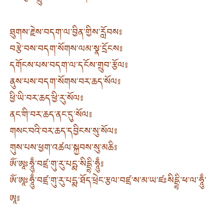
ཐུགས་རྗེས་བདག་ལ་བྱིན་གྱིས་རློབས༔
བརྩེ་བས་བདག་སོགས་ལམ་སྣ་དྲོངས༔
དགོངས་པས་བདག་ལ་དངོས་གྲུབ་རྩོལ༔
ནུས་པས་བདག་སོགས་བར་ཆད་སོལ༔
ཕྱི་ཡི་བར་ཆད་ཕྱི་རུ་སོལ༔
ནང་གི་བར་ཆད་ནང་དུ་སོལ༔
གསང་བའི་བར་ཆད་དབྱིངས་སུ་སོལ༔
གུས་པས་ཕྱག་འཚལ་སྐྱབས་སུ་མཆི༔
ཨོཾ་ཨཱཿཧཱུྃ་བཛྲ་གུ་རུ་པདྨ་སིདྡྷི་ཧཱུྃ༔
ཨོཾ་ཨཱཿཧཱུྃ་བཛྲ་གུ་རུ་པདྨ་ཐོད་ཕྲེང་རྩལ་བཛྲ་ས་མ་ཡ་ཛཿསིདྡྷི་ཕ་ལ་ཧཱུྃ་
ཨཱ༔