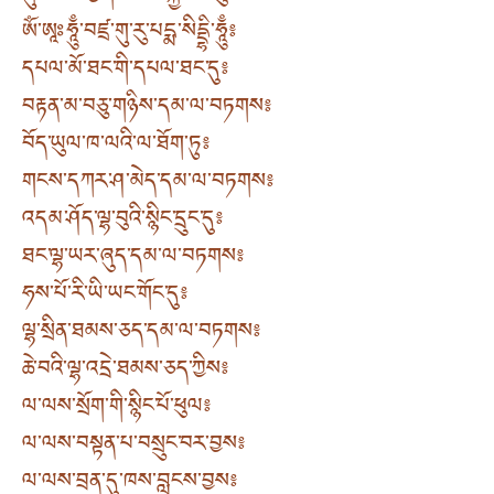
ཨོཾ་ཨཱཿཧཱུྃ་བཛྲ་གུ་རུ་པདྨ་སིདྡྷི་ཧཱུྃ༔
དཔལ་མོ་ཐང་གི་དཔལ་ཐང་དུ༔
བརྟན་མ་བཅུ་གཉིས་དམ་ལ་བཏགས༔
བོད་ཡུལ་ཁ་ལའི་ལ་ཐོག་ཏུ༔
གངས་དཀར་ཤ་མེད་དམ་ལ་བཏགས༔
འདམ་ཤོད་ལྷ་བུའི་སྙིང་དྲུང་དུ༔
ཐང་ལྷ་ཡར་ཞུད་དམ་ལ་བཏགས༔
ཧས་པོ་རི་ཡི་ཡང་གོང་དུ༔
ལྷ་སྲིན་ཐམས་ཅད་དམ་ལ་བཏགས༔
ཆེ་བའི་ལྷ་འདྲེ་ཐམས་ཅད་ཀྱིས༔
ལ་ལས་སྲོག་གི་སྙིང་པོ་ཕུལ༔
ལ་ལས་བསྟན་པ་བསྲུང་བར་བྱས༔
ལ་ལས་བྲན་དུ་ཁས་བླངས་བྱས༔