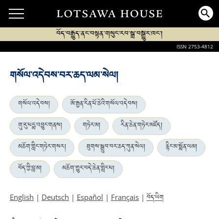
བོད་བརྒྱུད་ནང་བསྟན་གསུང་རབ་སྒྲ་བསྒྱུར་ཁང་།
ISSN 2753-4812
གསོལ་འདེབས་བར་ཆད་ལམ་སེལ།
གསོལ་འདེབས།
ཨོ་རྒྱན་རིན་པོ་ཆེའི་གསོལ་འདེབས།
གུ་རུ་པདྨ་འབྱུང་གནས།
གཏེར་མ།
རིན་ཆེན་གཏེར་མཛོད།
མཆོག་གླིང་གཏེར་གསར།
ཐུགས་སྒྲུབ་བར་ཆད་ཀུན་སེལ།
རྙིང་མ་སྨོན་ལམ།
བོད་ཀྱི་བླ་མ།
མཆོག་གྱུར་བདེ་ཆེན་གླིང་པ།
བོད་ཡིག
English
|
Deutsch
|
Español
|
Français
|