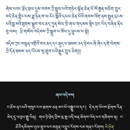
ཞེས་པའང་རྩོད་བྲལ་དུས་བབས་ཀྱི་སྤྲུལ་པའི་གཏེར་སྟོན་ཆེན་པོ་ཨོ་རྒྱན་མཆོག་གྱུར་
བདེ་ཆེན་གླིང་པས་ཟླ་ཉིན་ཁ་ལ་རོང་སྒོའི་དཔལ་ཆེན་པོའི་ཞབས་འོག་ནས་སྤྱན་དྲངས་
པའི་བླ་མའི་ཐུགས་སྒྲུབ་བར་ཆད་ཀུན་སེལ་གྱི་ཞལ་གདམས་སྙིང་བྱང་ཡིད་བཞིན་ནོར་
བུ་ལས། ཕྱི་གསོལ་འདེབས་ཀྱི་སྒྲུབ་པ་ཁོལ་དུ་ཕྱུངས་པ་སྟེ།
འདིས་ཀྱང་བསྟན་འགྲོའི་བར་ཆད་དང་རྒུད་པ་ཐམས་ཅད་ཉེ་བར་ཞི་ཞིང་དགེ་ལེགས་
ཀྱི་དོན་ཐམས་ཅད་ཡོངས་སུ་གྲུབ་པའི་རྒྱུར་གྱུར་ཅིག། །།
ཞལ་འདེབས།
ང་ཚོས་ནང་པའི་གསུང་རབ་གྲགས་ཅན་མང་པོ་བསྒྱུར་བ་དང་། དེ་དག་ཡོངས་རྫོགས་རིན་
མེད་དུ་འབུལ་རྒྱུ་ཡིན། གལ་ཏེ་ཁྱེད་ཀྱིས་དྲ་རྒྱ་འདི་ཕན་ཐོགས་ཡོད་པར་གཟིགས་ན། ང་
ཚོའི་དམིགས་ཡུལ་གྲུབ་པར་མཐུན་འགྱུར་རོགས་རམ་གནང་རོགས།
པེ་ཊོན་