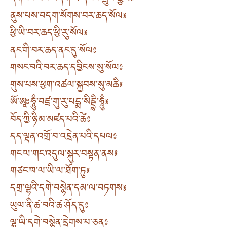
དགོངས་པས་བདག་ལ་དངོས་གྲུབ་སྩོལ༔
ནུས་པས་བདག་སོགས་བར་ཆད་སོལ༔
ཕྱི་ཡི་བར་ཆད་ཕྱི་རུ་སོལ༔
ནང་གི་བར་ཆད་ནང་དུ་སོལ༔
གསང་བའི་བར་ཆད་དབྱིངས་སུ་སོལ༔
གུས་པས་ཕྱག་འཚལ་སྐྱབས་སུ་མཆི༔
ཨོཾ་ཨཱཿཧཱུྃ་བཛྲ་གུ་རུ་པདྨ་སིདྡྷི་ཧཱུྃ༔
བོད་ཀྱི་ཉི་མ་མཛད་པའི་ཚེ༔
དད་ལྡན་འགྲོ་བ་འདྲེན་པའི་དཔལ༔
གང་ལ་གང་འདུལ་སྐུར་བསྟན་ནས༔
གཙང་ཁ་ལ་ཡི་ལ་ཐོག་ཏུ༔
དགྲ་ལྷའི་དགེ་བསྙེན་དམ་ལ་བཏགས༔
ཡུལ་ནི་ཚ་བའི་ཚ་ཤོད་དུ༔
ལྷ་ཡི་དགེ་བསྙེན་དྲེགས་པ་ཅན༔