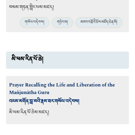
བསམ་གཏན་གླིང་པས་མཛད།
གསོལ་འདེབས།
གཏེར་མ།
མཁའ་འགྲོའི་ཆོས་མཛོད་ཆེན་མོ།
མི་ཕམ་རིན་པོ་ཆེ།
Prayer Recalling the Life and Liberation of the
Mañjunātha Guru
འཇམ་མགོན་བླ་མའི་རྣམ་ཐར་གསོལ་འདེབས།
མི་ཕམ་རིན་པོ་ཆེས་མཛད།