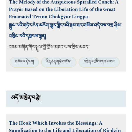
The Melody of the Auspicious Spiralled Conch: A
Prayer Based on the Liberation Life of the Great
Emanated Tertön Chokgyur Lingpa
སྤྲུལ་པའི་གཏེར་ཆེན་མཆོག་གྱུར་གླིང་པའི་རྣམ་ཐར་གསོལ་འདེབས་བཀྲ་ཤིས་
འཁྱིལ་བའི་དབྱངས་སྙན།
འཇམ་མགོན་ཀོང་སྤྲུལ་བློ་གྲོས་མཐའ་ཡས་ཀྱིས་མཛད།
གསོལ་འདེབས།
རིན་ཆེན་གཏེར་མཛོད།
མཁྱེན་བརྩེའི་བཀའ་བབས།
མདོ་མཁྱེན་བརྩེ།
The Hook Which Invokes the Blessings: A
Supplication to the Life and Liberation of Rigdzin