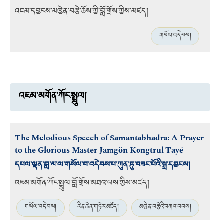
འཇམ་དབྱངས་མཁྱེན་བརྩེ་ཆོས་ཀྱི་བློ་གྲོས་ཀྱིས་མཛད།
གསོལ་འདེབས།
འཇམ་མགོན་ཀོང་སྤྲུལ།
The Melodious Speech of Samantabhadra: A Prayer
to the Glorious Master Jamgön Kongtrul Tayé
དཔལ་ལྡན་བླ་མ་ལ་གསོལ་བ་འདེབས་པ་ཀུན་ཏུ་བཟང་པོའི་སྒྲ་དབྱངས།
འཇམ་མགོན་ཀོང་སྤྲུལ་བློ་གྲོས་མཐའ་ཡས་ཀྱིས་མཛད།
གསོལ་འདེབས།
རིན་ཆེན་གཏེར་མཛོད།
མཁྱེན་བརྩེའི་བཀའ་བབས།