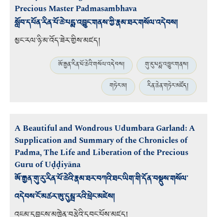
Precious Master Padmasambhava
སློབ་དཔོན་རིན་པོ་ཆེ་པདྨ་འབྱུང་གནས་ཀྱི་རྣམ་ཐར་གསོལ་འདེབས།
མྱང་རལ་ཉི་མ་འོད་ཟེར་གྱིས་མཛད།
ཨོ་རྒྱན་རིན་པོ་ཆེའི་གསོལ་འདེབས།
གུ་རུ་པདྨ་འབྱུང་གནས།
གཏེར་མ།
རིན་ཆེན་གཏེར་མཛོད།
A Beautiful and Wondrous Udumbara Garland: A
Supplication and Summary of the Chronicles of
Padma, The Life and Liberation of the Precious
Guru of Uḍḍiyāna
ཨོ་རྒྱན་གུ་རུ་རིན་པོ་ཆེའི་རྣམ་ཐར་བཀའི་ཐང་ཡིག་གི་དོན་བསྡུས་གསོལ་
འདེབས་ངོ་མཚར་ཨུ་དུམྦ་རའི་ཕྲེང་མཛེས།
འཇམ་དབྱངས་མཁྱེན་བརྩེའི་དབང་པོས་མཛད།