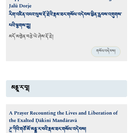
Jalü Dorje
རིག་འཛིན་འཇའ་ལུས་རྡོ་རྗེའི་རྣམ་ཐར་གསོལ་འདེབས་བྱིན་རླབས་འགུགས་
པའི་ལྕགས་ཀྱུ།
མདོ་མཁྱེན་བརྩེ་ཡེ་ཤེས་རྡོ་རྗེ།
གསོལ་འདེབས།
མནྡཱ་ར་བཱ།
A Prayer Recounting the Lives and Liberation of
the Exalted Ḍākinī Mandāravā
ཌཱ་ཀིའི་གཙོ་མོ་མནྡྷ་ར་བའི་རྣམ་ཐར་གསོལ་འདེབས།