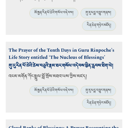
ཨོ་རྒྱན་རིན་པོ་ཆེའི་གསོལ་འདེབས།
གུ་རུ་པདྨ་འབྱུང་གནས།
རིན་ཆེན་གཏེར་མཛོད།
The Prayer of the Tenth Days in Guru Rinpoche’s
Life Story entitled ‘The Nucleus of Blessings’
གུ་རུ་རིན་པོ་ཆེའི་ཚེས་བཅུའི་རྣམ་ཐར་གསོལ་འདེབས་བྱིན་རླབས་ཐིག་ལེ།
འཇམ་མགོན་ཀོང་སྤྲུལ་བློ་གྲོས་མཐའ་ཡས་ཀྱིས་མཛད།
ཨོ་རྒྱན་རིན་པོ་ཆེའི་གསོལ་འདེབས།
གུ་རུ་པདྨ་འབྱུང་གནས།
རིན་ཆེན་གཏེར་མཛོད།