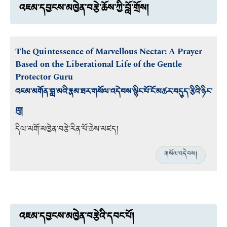
འཇམ་དབྱངས་མཁྱེན་བརྩེ་ཆོས་ཀྱི་བློ་གྲོས།
The Quintessence of Marvellous Nectar: A Prayer
Based on the Liberational Life of the Gentle
Protector Guru
འཇམ་མགོན་བླ་མའི་རྣམ་ཐར་གསོལ་འདེབས་སྙིང་པོ་ངོ་མཚར་བདུད་རྩིའི་ཉིང་
ཁུ།
དིལ་མགོ་མཁྱེན་བརྩེ་རིན་པོ་ཆེས་མཛད།
གསོལ་འདེབས།
འཇམ་དབྱངས་མཁྱེན་བརྩེའི་དབང་པོ།