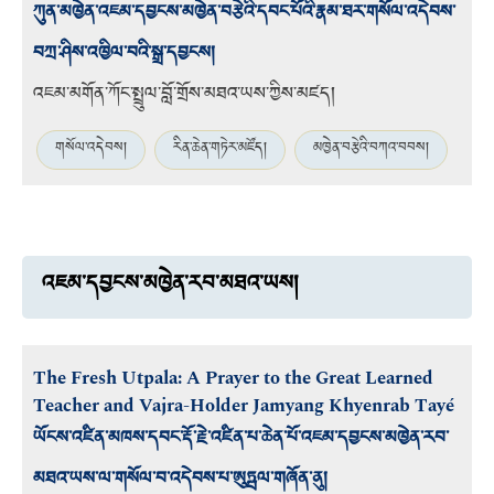
ཀུན་མཁྱེན་འཇམ་དབྱངས་མཁྱེན་བརྩེའི་དབང་པོའི་རྣམ་ཐར་གསོལ་འདེབས་
བཀྲ་ཤིས་འཁྱིལ་བའི་སྒྲ་དབྱངས།
འཇམ་མགོན་ཀོང་སྤྲུལ་བློ་གྲོས་མཐའ་ཡས་ཀྱིས་མཛད།
གསོལ་འདེབས།
རིན་ཆེན་གཏེར་མཛོད།
མཁྱེན་བརྩེའི་བཀའ་བབས།
འཇམ་དབྱངས་མཁྱེན་རབ་མཐའ་ཡས།
The Fresh Utpala: A Prayer to the Great Learned
Teacher and Vajra-Holder Jamyang Khyenrab Tayé
ཡོངས་འཛིན་མཁས་དབང་རྡོ་རྗེ་འཛིན་པ་ཆེན་པོ་འཇམ་དབྱངས་མཁྱེན་རབ་
མཐའ་ཡས་ལ་གསོལ་བ་འདེབས་པ་ཨུཏྤལ་གཞོན་ནུ།