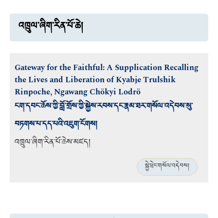
འཁྲུལ་ཞིག་རིན་པོ་ཆེ།
Gateway for the Faithful: A Supplication Recalling
the Lives and Liberation of Kyabje Trulshik
Rinpoche, Ngawang Chökyi Lodrö
ངག་དབང་ཆོས་ཀྱི་བློ་གྲོས་ཀྱི་སྐྱེས་རབས་དང་རྣམ་ཐར་གསོལ་འདེབས་སུ་
བཏགས་པ་དད་པའི་འཇུག་ངོགས།
འཁྲུལ་ཞིག་རིན་པོ་ཆེས་མཛད།
སྐྱེ་ཕྲེང་གསོལ་འདེབས།