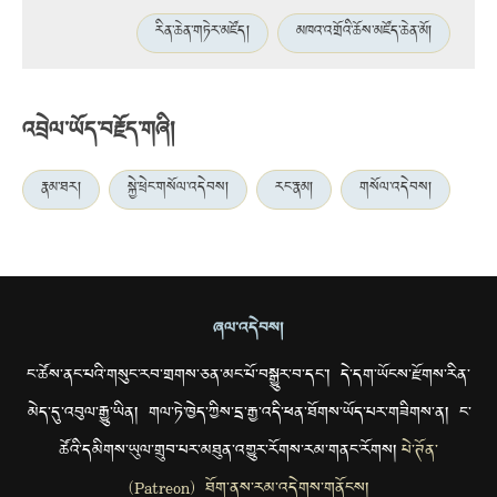
རིན་ཆེན་གཏེར་མཛོད།
མཁའ་འགྲོའི་ཆོས་མཛོད་ཆེན་མོ།
འབྲེལ་ཡོད་བརྗོད་གཞི།
རྣམ་ཐར།
སྐྱེ་ཕྲེང་གསོལ་འདེབས།
རང་རྣམ།
གསོལ་འདེབས།
ཞལ་འདེབས།
ང་ཚོས་ནང་པའི་གསུང་རབ་གྲགས་ཅན་མང་པོ་བསྒྱུར་བ་དང་། དེ་དག་ཡོངས་རྫོགས་རིན་
མེད་དུ་འབུལ་རྒྱུ་ཡིན། གལ་ཏེ་ཁྱེད་ཀྱིས་དྲ་རྒྱ་འདི་ཕན་ཐོགས་ཡོད་པར་གཟིགས་ན། ང་
ཚོའི་དམིགས་ཡུལ་གྲུབ་པར་མཐུན་འགྱུར་རོགས་རམ་གནང་རོགས།
པེ་ཊོན་
(Patreon) ཐོག་ནས་རམ་འདེགས་གནོངས།