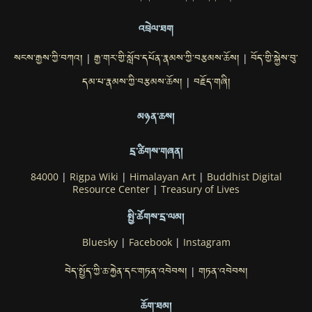
འབྲེལ་ཐག
སངས་རྒྱས་ཀྱི་བཀའ།
རྒྱ་གར་གྱི་སློབ་དཔོན་རྣམས་ཀྱི་བརྩམས་ཆོས།
བོད་གྱི་སྐྱེས་བུ་
|
|
དམ་པ་རྣམས་ཀྱི་བརྩམས་ཆོས།
བརྗོད་གཞི།
|
མཉན་ཆས།
དྲ་ཚིགས་གཞན།
84000
|
Rigpa Wiki
|
Himalayan Art
|
Buddhist Digital
Resource Center
|
Treasury of Lives
སྤྱི་ཚོགས་དྲ་ལམ།
Bluesky
|
Facebook
|
Instagram
བེད་སྤྱོད་ཀྱི་ཆ་རྐྱེན་དང་གཏན་འབེབས།
གཏན་འབེབས།
|
ཆོག་ཐམ།