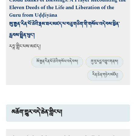
Cloud Banks of Blessings: A Prayer Recounting the
Eleven Deeds of the Life and Liberation of the
Guru from Uḍḍiyāna
ཨུ་རྒྱན་རིན་པོ་ཆེའི་རྣམ་ཐར་མཛད་པ་བཅུ་གཅིག་གི་གསོལ་འདེབས་བྱིན་
རླབས་སྤྲིན་ཕུང་།
རཏྣ་གླིང་པས་མཛད།
ཨོ་རྒྱན་རིན་པོ་ཆེའི་གསོལ་འདེབས།
གུ་རུ་པདྨ་འབྱུང་གནས།
རིན་ཆེན་གཏེར་མཛོད།
མཆོག་གྱུར་བདེ་ཆེན་གླིང་པ།