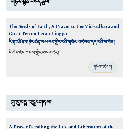
གཏེར་སྟོན་བསོད་རྒྱལ།
The Seeds of Faith, A Prayer to the Vidyādhara and
Great Tertön Lerab Lingpa
རིག་འཛིན་གཏེར་ཆེན་ལས་རབ་གླིང་པའི་གསོལ་འདེབས་དད་པའི་ས་བོན།
དྲི་མེད་འོད་གསལ་གླིང་པས་མཛད།
གསོལ་འདེབས།
གུ་རུ་པདྨ་འབྱུང་གནས།
A Prayer Recalling the Life and Liberation of the