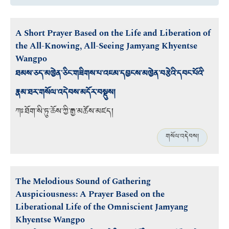
A Short Prayer Based on the Life and Liberation of
the All-Knowing, All-Seeing Jamyang Khyentse
Wangpo
ཐམས་ཅད་མཁྱེན་ཅིང་གཟིགས་པ་འཇམ་དབྱངས་མཁྱེན་བརྩེའི་དབང་པོའི་
རྣམ་ཐར་གསོལ་འདེབས་མདོར་བསྡུས།
ཀཿཐོག་སི་ཏུ་ཆོས་ཀྱི་རྒྱ་མཚོས་མཛད།
གསོལ་འདེབས།
The Melodious Sound of Gathering
Auspiciousness: A Prayer Based on the
Liberational Life of the Omniscient Jamyang
Khyentse Wangpo