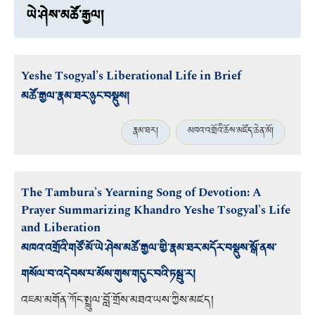
ཡེ་ཤེས་མཚོ་རྒྱལ།
Yeshe Tsogyal’s Liberational Life in Brief
མཚོ་རྒྱལ་རྣམ་ཐར་ཉུང་བསྡུས།
རྣམ་ཐར།
མཁའ་འགྲོའི་ཆོས་མཛོད་ཆེན་མོ།
The Tambura’s Yearning Song of Devotion: A
Prayer Summarizing Khandro Yeshe Tsogyal’s Life
and Liberation
མཁའ་འགྲོའི་གཙོ་མོ་ཡེ་ཤེས་མཚོ་རྒྱལ་གྱི་རྣམ་ཐར་མདོར་བསྡུས་སྒོ་ནས་
གསོལ་བ་འདེབས་པ་མོས་གུས་གདུང་བའི་ཏམྦུ་ར།
འཇམ་མགོན་ཀོང་སྤྲུལ་བློ་གྲོས་མཐའ་ཡས་ཀྱིས་མཛད།