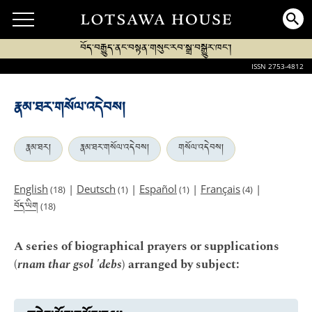
བོད་བརྒྱུད་ནང་བསྟན་གསུང་རབ་སྒྲ་བསྒྱུར་ཁང་།
ISSN 2753-4812
རྣམ་ཐར་གསོལ་འདེབས།
རྣམ་ཐར།
རྣམ་ཐར་གསོལ་འདེབས།
གསོལ་འདེབས།
English
|
Deutsch
|
Español
|
Français
|
(18)
(1)
(1)
(4)
བོད་ཡིག
(18)
A series of biographical prayers or supplications
(
rnam thar gsol 'debs
) arranged by subject: