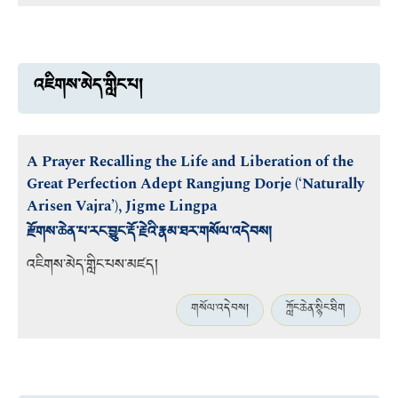
འཇིགས་མེད་གླིང་པ།
A Prayer Recalling the Life and Liberation of the
Great Perfection Adept Rangjung Dorje (‘Naturally
Arisen Vajra’), Jigme Lingpa
རྫོགས་ཆེན་པ་རང་བྱུང་རྡོ་རྗེའི་རྣམ་ཐར་གསོལ་འདེབས།
འཇིགས་མེད་གླིང་པས་མཛད།
གསོལ་འདེབས།
ཀློང་ཆེན་སྙིང་ཐིག