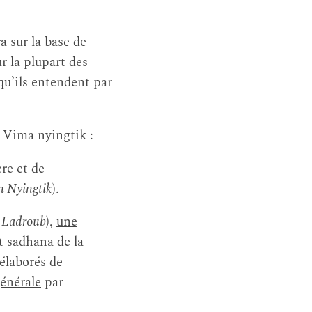
a sur la base de
ur la plupart des
qu’ils entendent par
 Vima nyingtik :
ère et de
n Nyingtik
).
 Ladroub
),
une
rt sādhana de la
élaborés de
générale
par