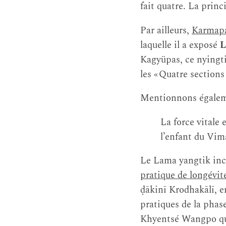
fait quatre. La princ
Par ailleurs,
Karmapa
laquelle il a exposé
L
Kagyüpas, ce nyingti
les « Quatre sections
Mentionnons égaleme
La force vitale 
l’enfant du Vim
Le Lama yangtik inc
pratique de longévit
ḍākinī Krodhakālī, e
pratiques de la phase
Khyentsé Wangpo qui