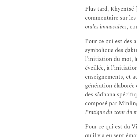
Plus tard, Khyentsé 
commentaire sur les 
orales immaculées
, c
Pour ce qui est des 
symbolique des ḍākinī,
l’initiation du mot, 
éveillée, à l’initiati
enseignements, et au
génération élaborée 
des sādhana spécifiq
composé par Minling
Pratique du cœur du m
Pour ce qui est du V
qu’il y a eu sept ém