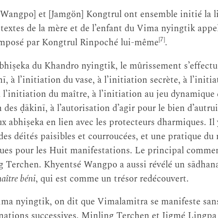
[Wangpo] et [Jamgön] Kongtrul ont ensemble initié la l
textes de la mère et de l’enfant du Vima nyingtik app
[7]
omposé par Kongtrul Rinpoché lui-même
.
abhiṣeka du Khandro nyingtik, le mûrissement s’effectue
 à l’initiation du vase, à l’initiation secrète, à l’initia
à l’initiation du maître, à l’initiation au jeu dynamique
on des ḍākinī, à l’autorisation d’agir pour le bien d’autru
x abhiṣeka en lien avec les protecteurs dharmiques. Il 
des déités paisibles et courroucées, et une pratique du
ues pour les Huit manifestations. Le principal commen
 Terchen. Khyentsé Wangpo a aussi révélé un sādhan
aître béni
, qui est comme un trésor redécouvert.
ima nyingtik, on dit que Vimalamitra se manifeste sans
anations successives. Minling Terchen et Jigmé Lingpa