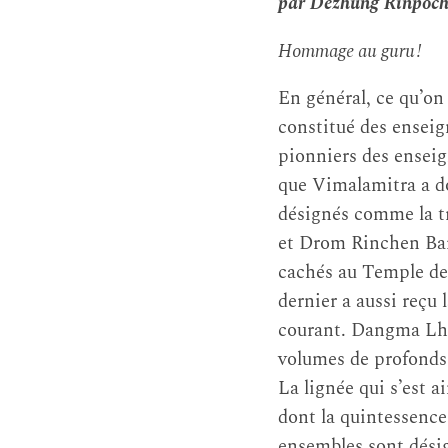
par Dezhung Rinpoch
Hommage au guru !
En général, ce qu’on
constitué des ensei
pionniers des ensei
que Vimalamitra a 
désignés comme la tr
et Drom Rinchen Bar
cachés au Temple de 
dernier a aussi reçu l
courant. Dangma Lh
volumes de profonds 
La lignée qui s’est a
dont la quintessence
ensembles sont dési