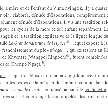
de la mère et de l’enfant du Vima nyingtik, il y a quatr
voir : élaborée, dénuée d’élaborations, complètement
solument dénuée d’élaborations. Il y a une tradition sel
pour les cycles de la mère et de l’enfant séparément. L
angtik et la tradition explicative de la lignée longue 
[3]
tulé
La Grande vastitude de l’espace
– lequel expose à la
e « franchissement du pic » (
thögal
) –, qui existaient au K
[4]
ive de Khyentsé [Wangpo] Rinpoché
, furent combinées
[5]
res de
Khenpo Ngaga
.
hen
, les quatre abhiṣeka du Lama yangtik peuvent rempla
ns sur les textes de la mère et de l’enfant, comme dans
oie de la grande félicité
, composé par sa fille
Jetsün Ming
res sur le Lama yangtik sont appelés « les trois instruc