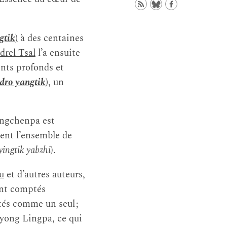
gtik
)
à des centaines
rel Tsal
l’a ensuite
ints profonds et
dro yangtik
)
, un
ngchenpa est
ent l’ensemble de
ingtik yabzhi
).
u
et d’autres auteurs,
ont comptés
tés comme un seul ;
ong Lingpa, ce qui