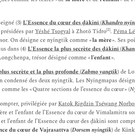
eigné (3)
L’Essence du cœur des ḍākinī (
Khandro nyin
[2]
ī présidées par
Yéshé Tsogyal
à Zhotö Tidro
.
Péma Léd
ésor. On désigne ce nyingtik comme «
la
mère
». Ses po
us dans (4)
L’Essence la plus secrète des ḍākinī (
Khan
e Longchenpa, trésor désigné comme «
l’enfant
».
plus secrète et la plus profonde (
Zabmo yangtik
)
de Lo
 condensé des deux nyingtik. Les Nyingmapas désign
s comme les « Quatre sections de l’essence du cœur » (
Ny
ompter, privilégiée par
Katok Rigdzin Tséwang Norbo
ère et l’enfant de l’Essence du cœur de Vimalamitra s
 et l’enfant de l’Essence du cœur des ḍākinī sont comp
nce du cœur de Vajrasattva (
Dorsem nyingtik
)
de Künky