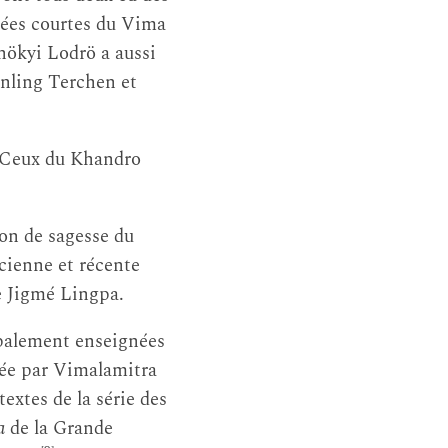
nées courtes du Vima
ökyi Lodrö a aussi
inling Terchen et
 Ceux du Khandro
on de sagesse du
cienne et récente
e Jigmé Lingpa.
cipalement enseignées
gnée par Vimalamitra
extes de la série des
a
de la Grande