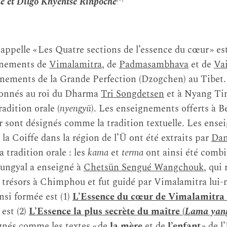
é et Dilgo Khyentsé Rinpoché
 appelle « Les Quatre sections de l’essence du cœur » e
gnements de
Vimalamitra
, de
Padmasambhava
et de
Va
gnements de la Grande Perfection (Dzogchen) au Tibet
donnés au roi du Dharma
Tri Songdetsen
et à Nyang Ti
adition orale (
nyengyü
). Les enseignements offerts à
 sont désignés comme la tradition textuelle. Les ense
la Coiffe dans la région de l’Ü ont été extraits par
Dan
a tradition orale : les
kama
et
terma
ont ainsi été combi
ungyal a enseigné à
Chetsün Sengué Wangchouk
, qui
trésors à Chimphou et fut guidé par Vimalamitra lui-
insi formée est (1)
L’Essence du cœur de Vimalamitra 
 est (2)
L’Essence la plus secrète du maître (
Lama yan
gnés comme les textes « de
la mère
et de
l’enfant
» de l