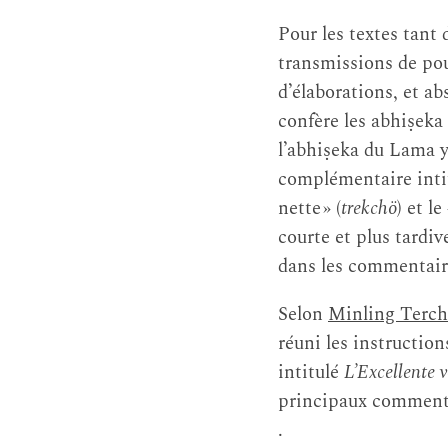
Pour les textes tant 
transmissions de pou
d’élaborations, et ab
confère les abhiṣeka 
l’abhiṣeka du Lama y
complémentaire inti
nette » (
trekchö
) et l
courte et plus tard
dans les commentai
Selon
Minling Terc
réuni les instructio
intitulé
L’Excellente v
principaux commentai
.