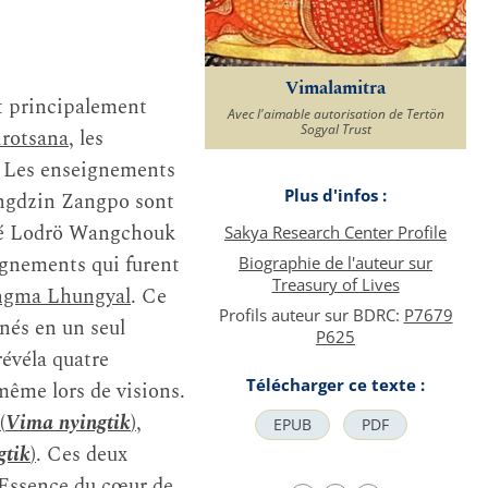
Vimalamitra
st principalement
Avec l'aimable autorisation de Tertön
Sogyal Trust
irotsana
, les
. Les enseignements
Plus d'infos :
ngdzin Zangpo sont
 Bé Lodrö Wangchouk
Sakya Research Center Profile
ignements qui furent
Biographie de l'auteur sur
Treasury of Lives
gma Lhungyal
. Ce
Profils auteur sur BDRC:
P7679
nés en un seul
P625
 révéla quatre
Télécharger ce texte :
même lors de visions.
(
Vima nyingtik
)
,
EPUB
PDF
gtik
)
. Ces deux
’Essence du cœur de