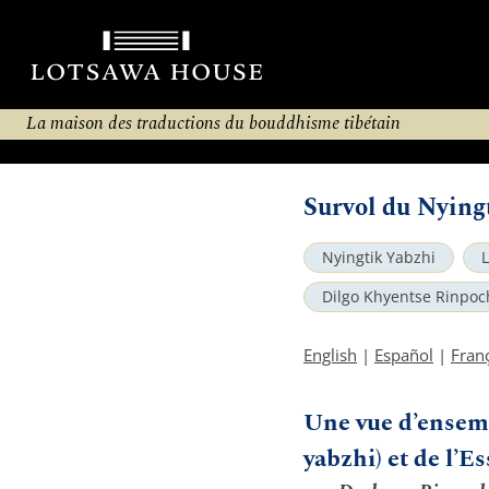
La maison des traductions du bouddhisme tibétain
Survol du Nying
Nyingtik Yabzhi
Dilgo Khyentse Rinpoc
English
|
Español
|
Fran
Une vue d’ensemb
yabzhi) et de l’