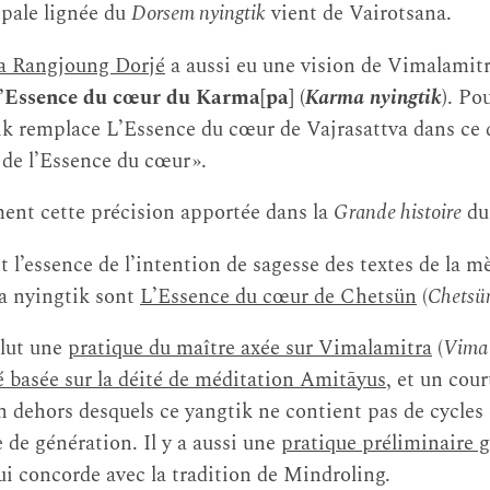
ipale lignée du
Dorsem nyingtik
vient de Vairotsana.
 Rangjoung Dorjé
a aussi eu une vision de Vimalamitr
’Essence du cœur du Karma[pa] (
Karma nyingtik
)
. Po
k remplace L’Essence du cœur de Vajrasattva dans ce 
 de l’Essence du cœur ».
nt cette précision apportée dans la
Grande histoire
du
et l’essence de l’intention de sagesse des textes de la m
a nyingtik sont
L’Essence du cœur de Chetsün
(
Chetsü
lut une
pratique du maître axée sur Vimalamitra
(
Vima
é basée sur la déité de méditation Amitāyus
, et un cou
n dehors desquels ce yangtik ne contient pas de cycles 
 de génération. Il y a aussi une
pratique préliminaire 
 concorde avec la tradition de Mindroling.