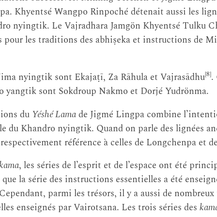
pa. Khyentsé Wangpo Rinpoché détenait aussi les lig
dro nyingtik. Le Vajradhara Jamgön Khyentsé Tulku Ch
s pour les traditions des abhiṣeka et instructions de M
[8]
ima nyingtik sont Ekajaṭī, Za Rāhula et Vajrasādhu
.
mo yangtik sont Sokdroup Nakmo et Dorjé Yudrönma.
tions du
Yéshé Lama
de Jigmé Lingpa combine l’intenti
le du Khandro nyingtik. Quand on parle des lignées an
t respectivement référence à celles de Longchenpa et d
kama
, les séries de l’esprit et de l’espace ont été prin
 que la série des instructions essentielles a été ensei
pendant, parmi les trésors, il y a aussi de nombreux t
lles enseignés par Vairotsana. Les trois séries des
kam