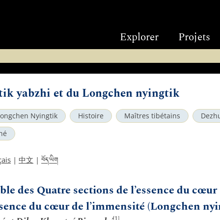
Explorer
Projets
tik yabzhi et du Longchen nyingtik
Longchen Nyingtik
Histoire
Maîtres tibétains
Dezh
hé
བོད་ཡིག
çais
|
中文
|
le des Quatre sections de l’essence du cœur
Essence du cœur de l’immensité (Longchen nyi
[1]