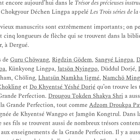
nt encore aujourd’hui dans le
Trésor des précieuses instru
ön Chokgyour Déchen Lingpa appelé
Les Trois séries de l
 vieux manuscrits sont extrêmement importants ; on 
 cinq longueurs de flèche qui se trouvent dans la bib
, à Dergué.
s de
Guru Chöwang
,
Rigdzin Gödem
,
Sangyé Lingpa
,
D
pa
, Künkyong Lingpa,
Jatsön Nyingpo
, Düddul Dorjé,
sham, Chöling,
Lhatsün Namkha Jigmé
,
Namchö Mingy
Chokling
et
Do Khyentsé Yéshé Dorjé
qu’on trouve les 
 Grande Perfection.
Drougou Tokden Shakya Shri
a auss
de la Grande Perfection, tout comme
Adzom Droukpa Pa
ignée de Khyentsé Wangpo et Jamgön Kongtrul. Dans la 
ses fils se trouvent aussi de nombreux trésors conten
 aux enseignements de la Grande Perfection. Il y a aussi