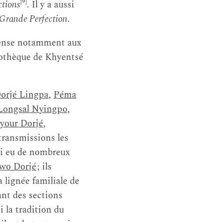
[9]
ctions
. Il y a aussi
a Grande Perfection
.
pense notamment aux
liothèque de Khyentsé
orjé Lingpa
,
Péma
Longsal Nyingpo
,
our Dorjé
,
transmissions les
i eu de nombreux
wo Dorjé
; ils
lignée familiale de
ant des sections
 la tradition du