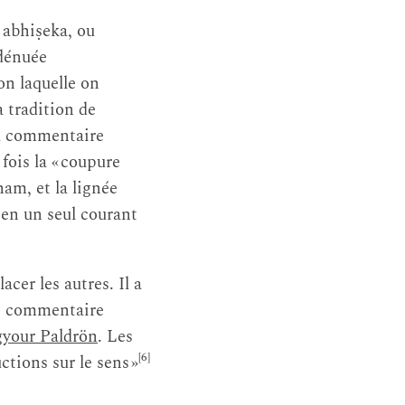
e abhiṣeka, ou
 dénuée
on laquelle on
a tradition de
du commentaire
 fois la « coupure
ham, et la lignée
 en un seul courant
cer les autres. Il a
 le commentaire
your Paldrön
. Les
[6]
tions sur le sens »