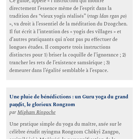
Ce guide, appelé « l’instruction qui montre
directement l’essence même de l’esprit dans la
tradition des “vieux yogis réalisés” (
rtogs ldan rgan po
)
», va droit à l’essentiel de la méditation du Dzogchen.
Il fut écrit à l’intention des « yogis des villages » et
d’autres pratiquants qui n’ont pas pu effectuer de
longues études. Il comporte trois instructions
distinctes pour 1) briser la coquille de l’ignorance ; 2)
trancher les rets de l’existence samsârique ; 3)
demeurer dans l’égalité semblable à l’espace.
Une pluie de bénédictions : un Guru yoga du grand
paṇḍit, le glorieux Rongzom
par
Mipham Rinpoche
Une pratique simple du yoga du maître, axée sur le
célèbre érudit nyingma Rongzom Chökyi Zangpo,