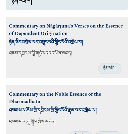
རྟེན་འབྲེལ།
Commentary on Nāgārjuna's Verses on the Essence
of Dependent Origination
རྟེན་ཅིང་འབྲེལ་པར་འབྱུང་བའི་སྙིང་པོའི་འགྲེལ་བ།
འཇམ་དབྱངས་བློ་གཏེར་དབང་པོས་མཛད།
རྟེན་འབྲེལ།
Commentary on the Noble Essence of the
Dharmadhātu
འཕགས་པ་ཆོས་ཀྱི་དབྱིངས་ཀྱི་སྙིང་པོའི་རྣམ་པར་འགྲེལ་པ།
འཕགས་པ་ཀླུ་སྒྲུབ་ཀྱིས་མཛད།