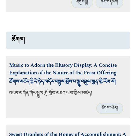
མགུར་གླུ།
ཞལ་གདམས།
ཚོགས།
Music to Adorn the Illusory Display: A Concise
Explanation of the Nature of the Feast Offering
ཚོགས་མཆོད་ཀྱི་དེ་ཉིད་མདོར་བསྡུས་སྨོས་པ་སྒྱུ་འཕྲུལ་རྒྱན་གྱི་རོལ་མོ།
འཇམ་མགོན་ཀོང་སྤྲུལ་བློ་གྲོས་མཐའ་ཡས་ཀྱིས་མཛད།
ཚོགས་མཆོད།
Sweet Droplets of the Honey of Accomplishment: A