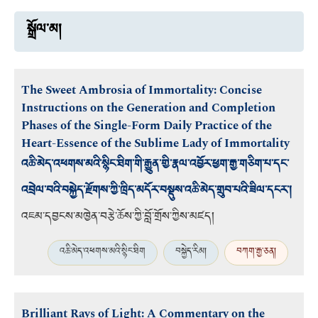
སྒྲོལ་མ།
The Sweet Ambrosia of Immortality: Concise
Instructions on the Generation and Completion
Phases of the Single-Form Daily Practice of the
Heart-Essence of the Sublime Lady of Immortality
འཆི་མེད་འཕགས་མའི་སྙིང་ཐིག་གི་རྒྱུན་གྱི་རྣལ་འབྱོར་ཕྱག་རྒྱ་གཅིག་པ་དང་
འབྲེལ་བའི་བསྐྱེད་རྫོགས་ཀྱི་ཁྲིད་མདོར་བསྡུས་འཆི་མེད་གྲུབ་པའི་ཟིལ་དངར་།
འཇམ་དབྱངས་མཁྱེན་བརྩེ་ཆོས་ཀྱི་བློ་གྲོས་ཀྱིས་མཛད།
འཆི་མེད་འཕགས་མའི་སྙིང་ཐིག
བསྐྱེད་རིམ།
བཀག་རྒྱ་ཅན།
Brilliant Rays of Light: A Commentary on the