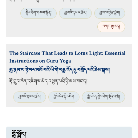
སྙིང་ཐིག་གསལ་སྒྲོན།
བླ་མའི་རྣལ་འབྱོར།
བླ་མ་བསྟེན་ཚུལ།
བཀག་རྒྱ་ཅན།
The Staircase That Leads to Lotus Light: Essential
Instructions on Guru Yoga
བླ་རྣམ་ལ་ཉེ་བར་མཁོ་བའི་ཡི་གེ་པདྨ་འོད་དུ་བགྲོད་པའི་ཐེམ་སྐས།
རྡོ་གྲུབ་ཆེན་འཇིགས་མེད་བསྟན་པའི་ཉི་མས་མཛད།
བླ་མའི་རྣལ་འབྱོར།
ཀློང་ཆེན་སྙིང་ཐིག
ཀློང་ཆེན་སྙིང་ཐིག་སྔོན་འགྲོ།
བློ་སྦྱོང་།