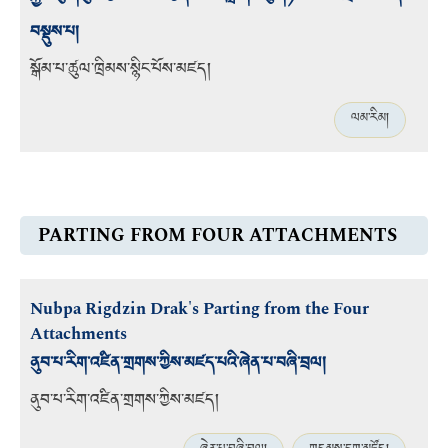
བསྡུས་པ།
སྒོམ་པ་ཚུལ་ཁྲིམས་སྙིང་པོས་མཛད།
ལམ་རིམ།
PARTING FROM FOUR ATTACHMENTS
Nubpa Rigdzin Drak's Parting from the Four
Attachments
ནུབ་པ་རིག་འཛིན་གྲགས་ཀྱིས་མཛད་པའི་ཞེན་པ་བཞི་བྲལ།
ནུབ་པ་རིག་འཛིན་གྲགས་ཀྱིས་མཛད།