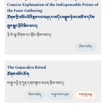
Concise Explanation of the Indispensable Points of
the Feast-Gathering
ཚོགས་ཀྱི་འཁོར་ལོའི་རྣམ་པར་བཤད་པ་མདོར་བསྡུས་ཉེ་བར་མཁོ་བ་དངོས་
གྲུབ་སྦྲང་རྩིའི་ཟིལ་མངར།
རྩེ་ལེ་སྣ་ཚོགས་རང་གྲོལ་གྱིས་མཛད།
ཚོགས་མཆོད།
The Gaṇacakra Ritual
ཚོགས་འཁོར་ཆོ་ག
ས་སྐྱ་པཎྜི་ཏ་ཀུན་དགའ་རྒྱལ་མཚན་གྱིས་མཛད།
ཚོགས་མཆོད།
ས་སྐྱ་བཀའ་འབུམ།
བཀག་རྒྱ་ཅན།