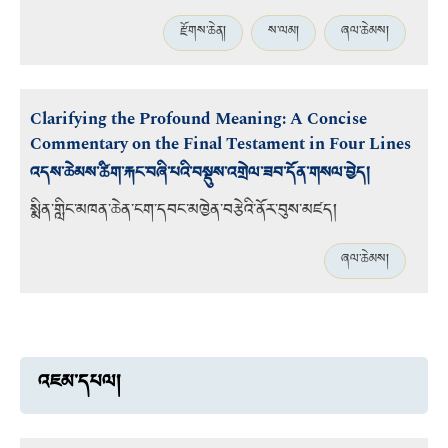
རྫོགས་ཆེན།
ས་ལམ།
ཞལ་ཆེམས།
Clarifying the Profound Meaning: A Concise
Commentary on the Final Testament in Four Lines
འདས་ཆེམས་ཚིག་རྐང་བཞི་པའི་བསྡུས་འགྲེལ་ཟབ་དོན་གསལ་བྱེད།
སྨིན་གླིང་མཁན་ཆེན་ངག་དབང་མཁྱེན་བརྩེའི་ནོར་བུས་མཛད།
ཞལ་ཆེམས།
འཇམ་དཔལ།