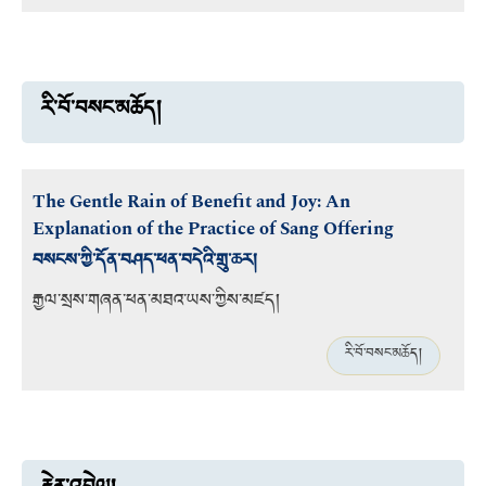
རི་བོ་བསང་མཆོད།
The Gentle Rain of Benefit and Joy: An
Explanation of the Practice of Sang Offering
བསངས་ཀྱི་དོན་བཤད་ཕན་བདེའི་གྲུ་ཆར།
རྒྱལ་སྲས་གཞན་ཕན་མཐའ་ཡས་ཀྱིས་མཛད།
རི་བོ་བསང་མཆོད།