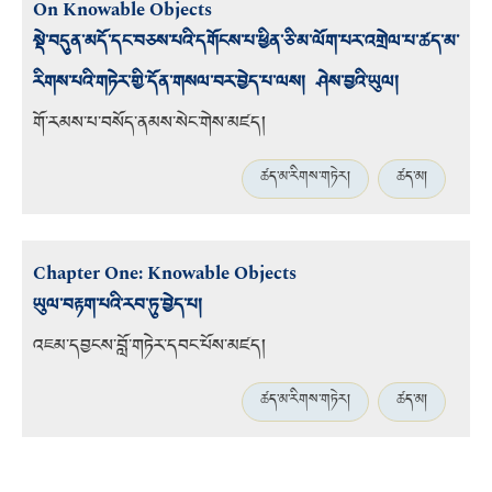
On Knowable Objects
སྡེ་བདུན་མདོ་དང་བཅས་པའི་དགོངས་པ་ཕྱིན་ཅི་མ་ལོག་པར་འགྲེལ་པ་ཚད་མ་
རིགས་པའི་གཏེར་གྱི་དོན་གསལ་བར་བྱེད་པ་ལས། ཤེས་བྱའི་ཡུལ།
གོ་རམས་པ་བསོད་ནམས་སེང་གེ
ས་མཛད།
ཚད་མ་རིགས་གཏེར།
ཚད་མ།
Chapter One: Knowable Objects
ཡུལ་བརྟག་པའི་རབ་ཏུ་བྱེད་པ།
འཇམ་དབྱངས་བློ་གཏེར་དབང་པོས་མཛད།
ཚད་མ་རིགས་གཏེར།
ཚད་མ།