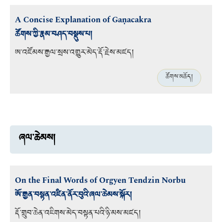
A Concise Explanation of Gaṇacakra
ཚོགས་ཀྱི་རྣམ་བཤད་བསྡུས་པ།
ཨ་འཛོམས་རྒྱལ་སྲས་འགྱུར་མེད་རྡོ་རྗེས་མཛད།
ཚོགས་མཆོད།
ཞལ་ཆེམས།
On the Final Words of Orgyen Tendzin Norbu
ཨོ་རྒྱན་བསྟན་འཛིན་ནོར་བུའི་ཞལ་ཆེམས་སྐོར།
རྡོ་གྲུབ་ཆེན་འཇིགས་མེད་བསྟན་པའི་ཉི་མས་མཛད།