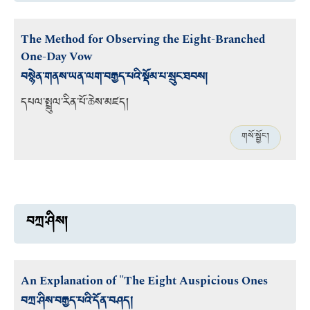
The Method for Observing the Eight-Branched
One-Day Vow
བསྙེན་གནས་ཡན་ལག་བརྒྱད་པའི་སྡོམ་པ་སྲུང་ཐབས།
དཔལ་སྤྲུལ་རིན་པོ་ཆེས་མཛད།
གསོ་སྦྱོང་།
བཀྲ་ཤིས།
An Explanation of "The Eight Auspicious Ones
བཀྲ་ཤིས་བརྒྱད་པའི་དོན་བཤད།