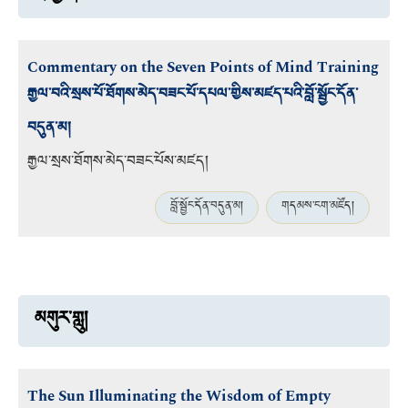
Commentary on the Seven Points of Mind Training
རྒྱལ་བའི་སྲས་པོ་ཐོགས་མེད་བཟང་པོ་དཔལ་གྱིས་མཛད་པའི་བློ་སྦྱོང་དོན་
བདུན་མ།
རྒྱལ་སྲས་ཐོགས་མེད་བཟང་པོས་མཛད།
བློ་སྦྱོང་དོན་བདུན་མ།
གདམས་ངག་མཛོད།
མགུར་གླུ།
The Sun Illuminating the Wisdom of Empty