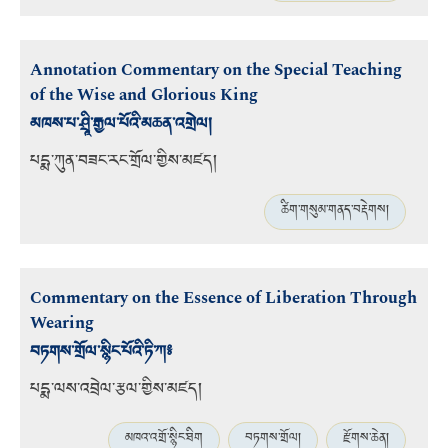
Annotation Commentary on the Special Teaching
of the Wise and Glorious King
མཁས་པ་ཤྲཱི་རྒྱལ་པོའི་མཆན་འགྲེལ།
པདྨ་ཀུན་བཟང་རང་གྲོལ་གྱིས་མཛད།
ཚིག་གསུམ་གནད་བརྡེགས།
Commentary on the Essence of Liberation Through
Wearing
བཏགས་གྲོལ་སྙིང་པོའི་ཏི་ཀ༔
པདྨ་ལས་འབྲེལ་རྩལ་གྱིས་མཛད།
མཁའ་འགྲོ་སྙིང་ཐིག
བཏགས་གྲོལ།
རྫོགས་ཆེན།