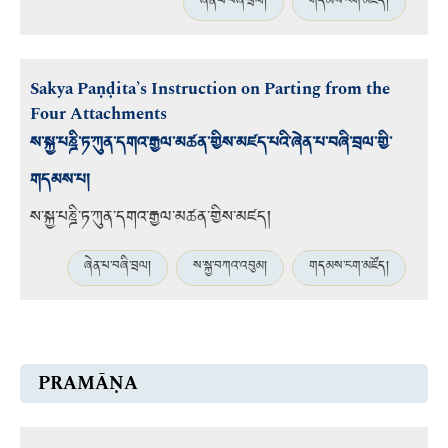
ཞེན་པ་བཞི་བྲལ།
གདམས་ངག་མཛོད།
Sakya Paṇḍita’s Instruction on Parting from the
Four Attachments
ས་སྐྱ་པཎྜི་ཏ་ཀུན་དགའ་རྒྱལ་མཚན་གྱིས་མཛད་པའི་ཞེན་པ་བཞི་བྲལ་གྱི་
གདམས་པ།
ས་སྐྱ་པཎྜི་ཏ་ཀུན་དགའ་རྒྱལ་མཚན་གྱིས་མཛད།
ཞེན་པ་བཞི་བྲལ།
ས་སྐྱ་བཀའ་འབུམ།
གདམས་ངག་མཛོད།
PRAMĀṆA