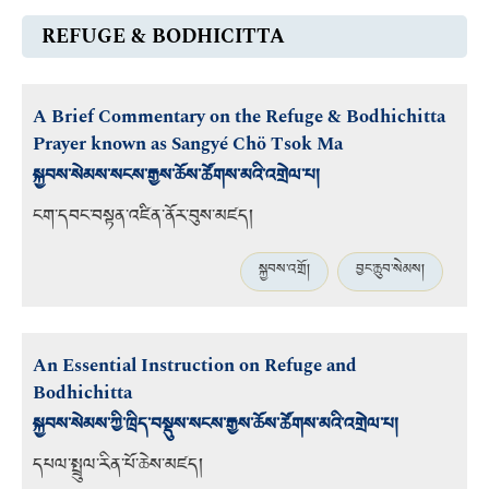
REFUGE & BODHICITTA
A Brief Commentary on the Refuge & Bodhichitta
Prayer known as Sangyé Chö Tsok Ma
སྐྱབས་སེམས་སངས་རྒྱས་ཆོས་ཚོགས་མའི་འགྲེལ་པ།
ངག་དབང་བསྟན་འཛིན་ནོར་བུས་མཛད།
སྐྱབས་འགྲོ།
བྱང་ཆུབ་སེམས།
An Essential Instruction on Refuge and
Bodhichitta
སྐྱབས་སེམས་ཀྱི་ཁྲིད་བསྡུས་སངས་རྒྱས་ཆོས་ཚོགས་མའི་འགྲེལ་པ།
དཔལ་སྤྲུལ་རིན་པོ་ཆེས་མཛད།