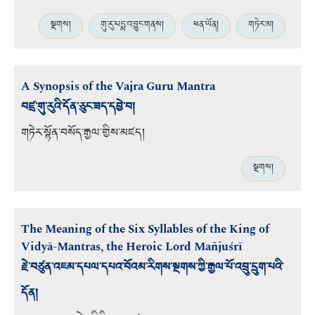
སྔགས།
གུ་རུ་པདྨ་འབྱུང་གནས།
ཕན་ཡོན།
གཏེར་མ།
A Synopsis of the Vajra Guru Mantra
བཛྲ་གུ་རུའི་དོན་ཅུང་ཟད་དབྱེ་བ།
གཏེར་སྟོན་བསོད་རྒྱལ་གྱིས་མཛད།
སྔགས།
The Meaning of the Six Syllables of the King of
Vidyā-Mantras, the Heroic Lord Mañjuśrī
རྗེ་བཙུན་འཇམ་དཔལ་དཔའ་བོའམ་རིགས་སྔགས་ཀྱི་རྒྱལ་པོ་འབྲུ་དྲུག་པའི་
དོན།