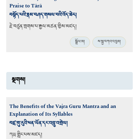
Praise to Tārā
བསྟོད་པའི་རྣམ་བཤད་གསལ་བའི་འོད་ཟེར།
རྗེ་བཙུན་གྲགས་པ་རྒྱལ་མཚན་གྱིས་མཛད།
སྒྲོལ་མ།
ས་སྐྱ་བཀའ་འབུམ།
སྔགས།
The Benefits of the Vajra Guru Mantra and an
Explanation of Its Syllables
བཛྲ་གུ་རུའི་ཕན་ཡོན་དང་འབྲུ་འགྲེལ།
ཀརྨ་གླིང་པས་མཛད།