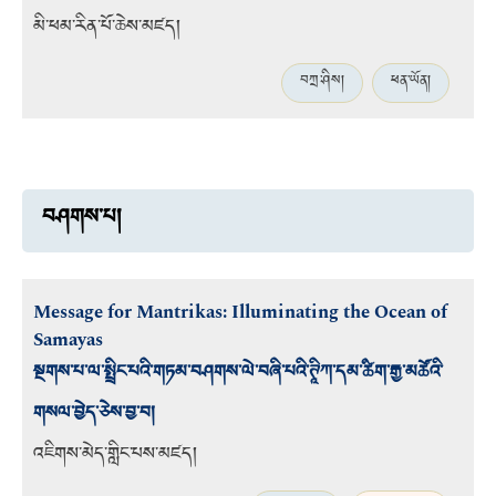
མི་ཕམ་རིན་པོ་ཆེས་མཛད།
བཀྲ་ཤིས།
ཕན་ཡོན།
བཤགས་པ།
Message for Mantrikas: Illuminating the Ocean of
Samayas
སྔགས་པ་ལ་སྤྲིང་པའི་གཏམ་བཤགས་ལེ་བཞི་པའི་ཊཱིཀ་དམ་ཚིག་རྒྱ་མཚོའི་
གསལ་བྱེད་ཅེས་བྱ་བ།
འཇིགས་མེད་གླིང་པས་མཛད།