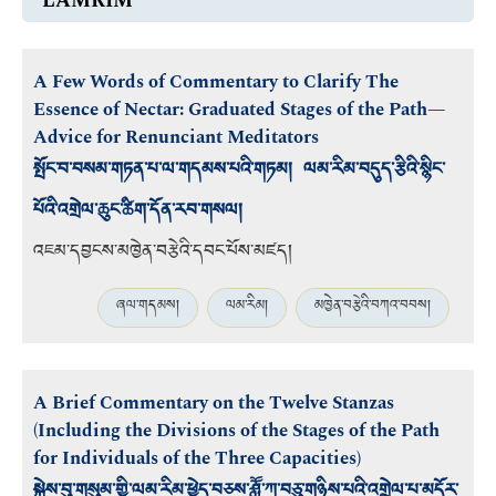
LAMRIM
A Few Words of Commentary to Clarify The
Essence of Nectar: Graduated Stages of the Path—
Advice for Renunciant Meditators
སྤོང་བ་བསམ་གཏན་པ་ལ་གདམས་པའི་གཏམ། ལམ་རིམ་བདུད་རྩིའི་སྙིང་
པོའི་འགྲེལ་ཆུང་ཚིག་དོན་རབ་གསལ།
འཇམ་དབྱངས་མཁྱེན་བརྩེའི་དབང་པོས་མཛད།
ཞལ་གདམས།
ལམ་རིམ།
མཁྱེན་བརྩེའི་བཀའ་བབས།
A Brief Commentary on the Twelve Stanzas
(Including the Divisions of the Stages of the Path
for Individuals of the Three Capacities)
སྐྱེས་བུ་གསུམ་གྱི་ལམ་རིམ་ཕྱེད་བཅས་ཤླཽ་ཀ་བཅུ་གཉིས་པའི་འགྲེལ་པ་མདོར་