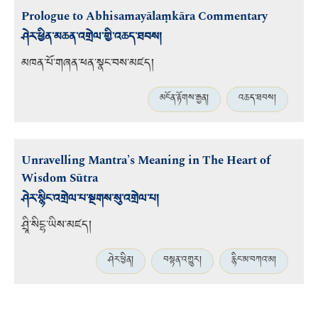
Prologue to Abhisamayālaṃkāra Commentary
ཤེར་ཕྱིན་མཆན་འགྲེལ་གྱི་འཆད་ཐབས།
མཁན་པོ་གཞན་ཕན་སྣང་བས་མཛད།
མངོན་རྟོགས་རྒྱན།
འཆད་ཐབས།
Unravelling Mantra’s Meaning in The Heart of
Wisdom Sūtra
ཤེར་སྙིང་འགྲེལ་པ་སྔགས་སུ་འགྲེལ་པ།
ཤྲཱི་སིངྷ་ཡིས་མཛད།
ཤེར་ཕྱིན།
བསྟན་འགྱུར།
རྙིང་མ་བཀའ་མ།