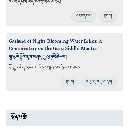
འཇམ་དཔལ་བདེ་བའི་ཉི་མས་མཛད།
འཇམ་དཔལ།
སྔགས།
Garland of Night-Blooming Water Lilies: A
Commentary on the Guru Siddhi Mantra
གུ་རུ་སིདྡྷིའི་རྣམ་བཤད་ཀུ་མུ་ཏའི་ཕྲེང་བ།
རྡོ་གྲུབ་ཆེན་འཇིགས་མེད་བསྟན་པའི་ཉི་མས་མཛད།
སྔགས།
གུ་རུ་པདྨ་འབྱུང་གནས།
སྔོན་འགྲོ།