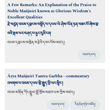
A Few Remarks: An Explanation of the Praise to
Noble Mañjuśrī known as Glorious Wisdom’s
Excellent Qualities
རྗེ་བཙུན་འཇམ་དབྱངས་བསྟོད་པ་དཔལ་ཡེ་ཤེས་ཡོན་ཏན་བཟང་པོ་ཞེས་བྱ་
བའི་རྣམ་པར་བཤད་པ་ཉུང་ངུའི་ངག
འཇམ་དབྱངས་མཁྱེན་བརྩེའི་དབང་པོས་མཛད།
འཇམ་དཔལ།
Ārya Mañjuśrī Tantra Garbha—commentary
འཕགས་པ་འཇམ་དཔལ་གྱི་རྒྱུད་ཀྱི་ཡང་སྙིང་།
འཇམ་མགོན་ཀོང་སྤྲུལ་བློ་གྲོས་མཐའ་ཡས་ཀྱིས་མཛད།
འཇམ་དཔལ།
རིན་ཆེན་གཏེར་མཛོད།