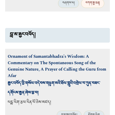
བཤགས་པ།
བཀག་རྒྱ་ཅན།
བླ་མ་རྒྱང་འབོད།
Ornament of Samantabhadra’s Wisdom: A
Commentary on The Spontaneous Song of the
Genuine Nature, A Prayer of Calling the Guru from
Afar
རྒྱང་འབོད་ཀྱི་གསོལ་འདེབས་གཉུག་མའི་ཐོལ་གླུའི་འགྲེལ་བ་ཀུན་བཟང་
དགོངས་རྒྱན་ཞེས་བྱ་བ།
པདྨ་རིག་རྩལ་རིན་པོ་ཆེས་མཛད།