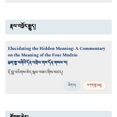
རྣལ་འབྱོར་རྒྱུད།
Elucidating the Hidden Meaning: A Commentary
on the Meaning of the Four Mudrās
ཕྱག་རྒྱ་བཞིའི་དོན་འགྲེལ་གབ་དོན་གསལ་བ།
རྡོ་བླ་འཇིགས་མེད་སྐལ་བཟང་གིས་མཛད།
ཐེག་པ།
བཀག་རྒྱ་ཅན།