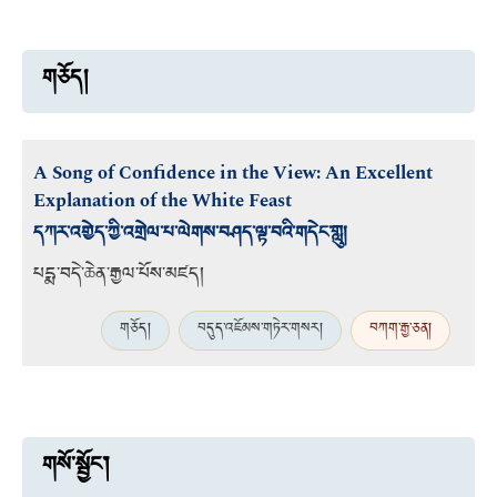
གཅོད།
A Song of Confidence in the View: An Excellent
Explanation of the White Feast
དཀར་འགྱེད་ཀྱི་འགྲེལ་པ་ལེགས་བཤད་ལྟ་བའི་གདེང་གླུ།
པདྨ་བདེ་ཆེན་རྒྱལ་པོས་མཛད།
གཅོད།
བདུད་འཇོམས་གཏེར་གསར།
བཀག་རྒྱ་ཅན།
གསོ་སྦྱོང་།