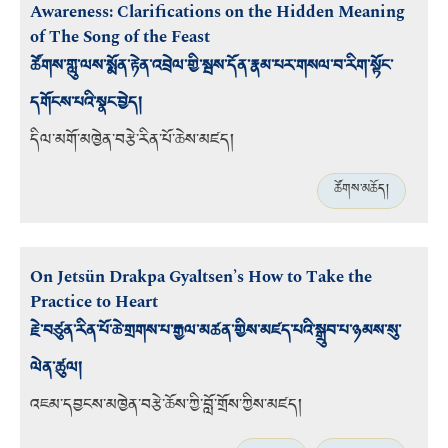
Awareness: Clarifications on the Hidden Meaning
of The Song of the Feast
ཚོགས་གླུ་ལས་སྨོན་རྟེན་འབྲེལ་གྱི་སྦས་དོན་རྣམ་པར་གསལ་བ་རིག་སྟོང་
དགོངས་པའི་སྣང་བྱེད།
དིལ་མགོ་མཁྱེན་བརྩེ་རིན་པོ་ཆེས་མཛད།
ཚོགས་མཆོད།
On Jetsün Drakpa Gyaltsen’s How to Take the
Practice to Heart
རྗེ་བཙུན་རིན་པོ་ཆེ་གྲགས་པ་རྒྱལ་མཚན་གྱིས་མཛད་པའི་སྒྲུབ་པ་ཉམས་སུ་
ལེན་ཚུལ།
འཇམ་དབྱངས་མཁྱེན་བརྩེ་ཆོས་ཀྱི་བློ་གྲོས་ཀྱིས་མཛད།