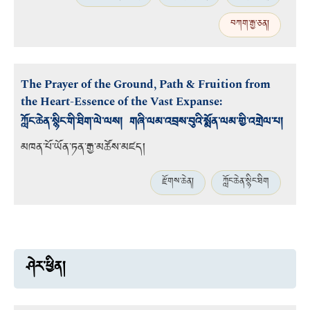
བཀག་རྒྱ་ཅན།
The Prayer of the Ground, Path & Fruition from
the Heart-Essence of the Vast Expanse:
ཀློང་ཆེན་སྙིང་གི་ཐིག་ལེ་ལས། གཞི་ལམ་འབྲས་བུའི་སྨོན་ལམ་གྱི་འགྲེལ་པ།
མཁན་པོ་ཡོན་ཏན་རྒྱ་མཚོས་མཛད།
རྫོགས་ཆེན།
ཀློང་ཆེན་སྙིང་ཐིག
ཤེར་ཕྱིན།