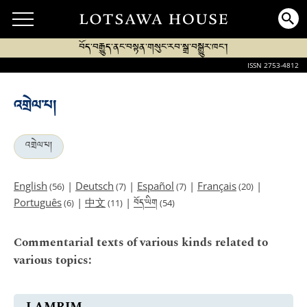
བོད་བརྒྱུད་ནང་བསྟན་གསུང་རབ་སྒྲ་བསྒྱུར་ཁང་།
ISSN 2753-4812
འགྲེལ་པ།
འགྲེལ་པ།
English
|
Deutsch
|
Español
|
Français
|
(56)
(7)
(7)
(20)
བོད་ཡིག
Português
|
中文
|
(6)
(11)
(54)
Commentarial texts of various kinds related to
various topics: