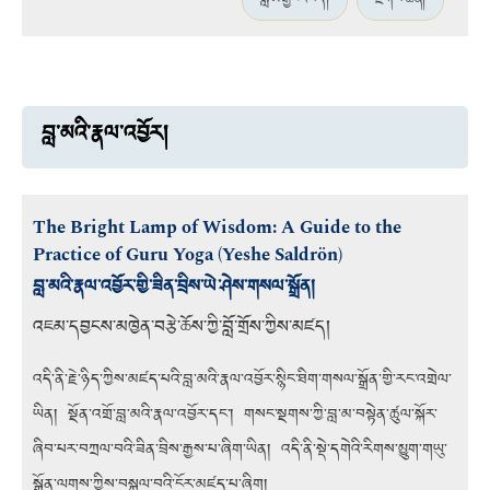
བླ་མ་རྒྱང་འབོད།
རྫོགས་ཆེན།
བླ་མའི་རྣལ་འབྱོར།
The Bright Lamp of Wisdom: A Guide to the
Practice of Guru Yoga (Yeshe Saldrön)
བླ་མའི་རྣལ་འབྱོར་གྱི་ཟིན་བྲིས་ཡེ་ཤེས་གསལ་སྒྲོན།
འཇམ་དབྱངས་མཁྱེན་བརྩེ་ཆོས་ཀྱི་བློ་གྲོས་ཀྱིས་མཛད།
འདི་ནི་རྗེ་ཉིད་ཀྱིས་མཛད་པའི་བླ་མའི་རྣལ་འབྱོར་སྙིང་ཐིག་གསལ་སྒྲོན་གྱི་རང་འགྲེལ་
ཡིན། སྔོན་འགྲོ་བླ་མའི་རྣལ་འབྱོར་དང་། གསང་སྔགས་ཀྱི་བླ་མ་བསྟེན་ཚུལ་སྐོར་
ཞིབ་པར་བཀྲལ་བའི་ཟིན་བྲིས་རྒྱས་པ་ཞིག་ཡིན། འདི་ནི་སྡེ་དགེའི་རིགས་མྱུག་གཡུ་
སྒྲོན་ལགས་ཀྱིས་བསྐུལ་བའི་ངོར་མཛད་པ་ཞིག།