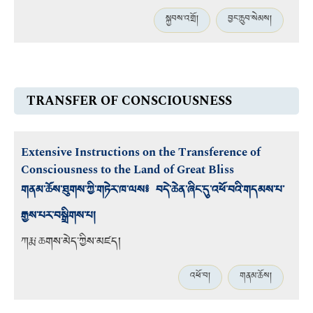
སྐྱབས་འགྲོ།
བྱང་ཆུབ་སེམས།
TRANSFER OF CONSCIOUSNESS
Extensive Instructions on the Transference of
Consciousness to the Land of Great Bliss
གནམ་ཆོས་ཐུགས་ཀྱི་གཏེར་ཁ་ལས༔ བདེ་ཆེན་ཞིང་དུ་འཕོ་བའི་གདམས་པ་
རྒྱས་པར་བསྒྲིགས་པ།
ཀརྨ་ཆགས་མེད་ཀྱིས་མཛད།
འཕོ་བ།
གནམ་ཆོས།