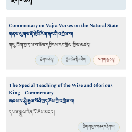
རྫོགས་ཆེན།
Commentary on Vajra Verses on the Natural State
གནས་ལུགས་རྡོ་རྗེའི་ཚིག་རྐང་གི་འགྲེལ་བ།
གཡུ་ཁོག་བྱ་བྲལ་བ་ཆོས་དབྱིངས་རང་གྲོལ་གྱིས་མཛད།
རྫོགས་ཆེན།
ཀློང་ཆེན་སྙིང་ཐིག
བཀག་རྒྱ་ཅན།
The Special Teaching of the Wise and Glorious
King – Commentary
མཁས་པ་ཤྲཱི་རྒྱལ་པོའི་ཁྱད་ཆོས་ཀྱི་འགྲེལ་བ།
དཔལ་སྤྲུལ་རིན་པོ་ཆེས་མཛད།
ཚིག་གསུམ་གནད་བརྡེགས།