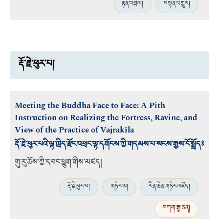
རྟེན་འབྲེལ།
བསྟན་འགྱུར།
རྡོ་རྗེ་ཕུར་པ།
Meeting the Buddha Face to Face: A Pith
Instruction on Realizing the Fortress, Ravine, and
View of the Practice of Vajrakīla
རྡོ་རྗེ་ཕུར་པའི་ལྟ་ཁྲིད་རྫོང་འཕྲང་ལྟ་དགོངས་ཀྱི་གདམས་པ་སངས་རྒྱས་ངོ་སྤྲོད༔
གུ་རུ་ཆོས་ཀྱི་དབང་ཕྱུག
་གིས་མཛད།
རྡོ་རྗེ་ཕུར་པ།
གཏེར་མ།
རིན་ཆེན་གཏེར་མཛོད།
བཀག་རྒྱ་ཅན།